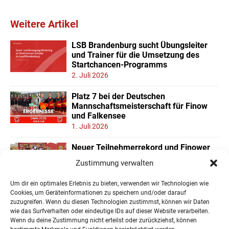
Weitere Artikel
LSB Brandenburg sucht Übungsleiter
und Trainer für die Umsetzung des
Startchancen-Programms
2. Juli 2026
Platz 7 bei der Deutschen
Mannschaftsmeisterschaft für Finow
und Falkensee
1. Juli 2026
Neuer Teilnehmerrekord und Finower
Dominanz beim
Zustimmung verwalten
Landesmannschaftspokal U11/13
22. Juni 2026
Um dir ein optimales Erlebnis zu bieten, verwenden wir Technologien wie
Cookies, um Geräteinformationen zu speichern und/oder darauf
zuzugreifen. Wenn du diesen Technologien zustimmst, können wir Daten
wie das Surfverhalten oder eindeutige IDs auf dieser Website verarbeiten.
Wenn du deine Zustimmung nicht erteilst oder zurückziehst, können
« Ältere Einträge