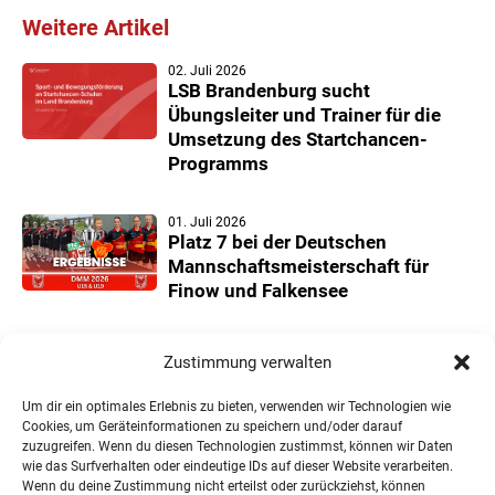
Weitere Artikel
02. Juli 2026
LSB Brandenburg sucht
Übungsleiter und Trainer für die
Umsetzung des Startchancen-
Programms
01. Juli 2026
Platz 7 bei der Deutschen
Mannschaftsmeisterschaft für
Finow und Falkensee
22. Juni 2026
Zustimmung verwalten
Neuer Teilnehmerrekord und
Finower Dominanz beim
Um dir ein optimales Erlebnis zu bieten, verwenden wir Technologien wie
Landesmannschaftspokal U11/13
Cookies, um Geräteinformationen zu speichern und/oder darauf
zuzugreifen. Wenn du diesen Technologien zustimmst, können wir Daten
wie das Surfverhalten oder eindeutige IDs auf dieser Website verarbeiten.
Wenn du deine Zustimmung nicht erteilst oder zurückziehst, können