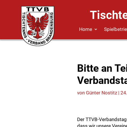
Tischt
Home
Spielbetri
Bitte an T
Verbandst
von
Günter Nostitz
|
24.
Der TTVB-Verbandstag f
dass wir unsere Verein