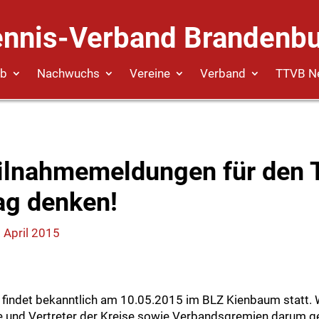
ennis-Verband Brandenbu
eb
Nachwuchs
Vereine
Verband
TTVB N
eilnahmemeldungen für den
ag denken!
 April 2015
indet bekanntlich am 10.05.2015 im BLZ Kienbaum statt. Wi
e und Vertreter der Kreise sowie Verbandsgremien darum ge