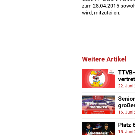
zum 28.04.2015 sowohl
wird, mitzuteilen.
Weitere Artikel
TTVB–M
vertre
22. Juni
Senio
große
16. Juni
Platz 
15. Juni