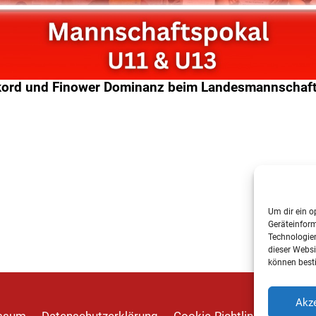
kord und Finower Dominanz beim Landesmannschaf
Um dir ein o
Geräteinfor
Technologien
dieser Websi
können best
Akze