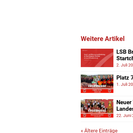
Weitere Artikel
LSB Br
Start
2. Juli 2
Platz 
1. Juli 2
Neuer
Lande
22. Juni
« Ältere Einträge