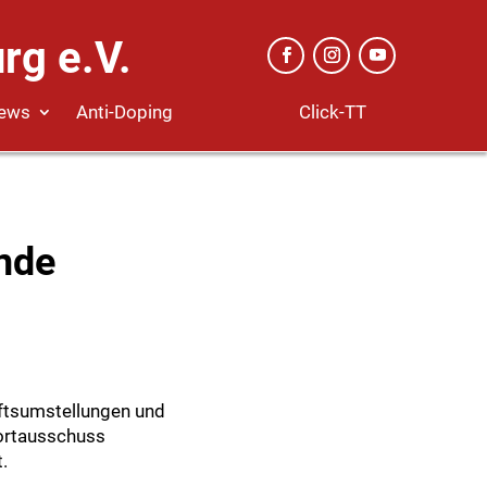
rg e.V.
Click-TT
ews
Anti-Doping
nde
aftsumstellungen und
portausschuss
.