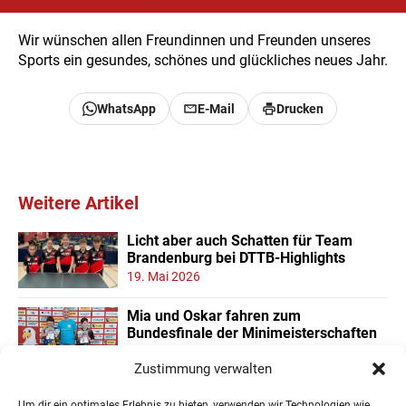
Wir wünschen allen Freundinnen und Freunden unseres
Sports ein gesundes, schönes und glückliches neues Jahr.
WhatsApp
E-Mail
Drucken
Weitere Artikel
Licht aber auch Schatten für Team
Brandenburg bei DTTB-Highlights
19. Mai 2026
Mia und Oskar fahren zum
Bundesfinale der Minimeisterschaften
11. Mai 2026
Zustimmung verwalten
Gute Platzierungen der Brandenburger
Um dir ein optimales Erlebnis zu bieten, verwenden wir Technologien wie