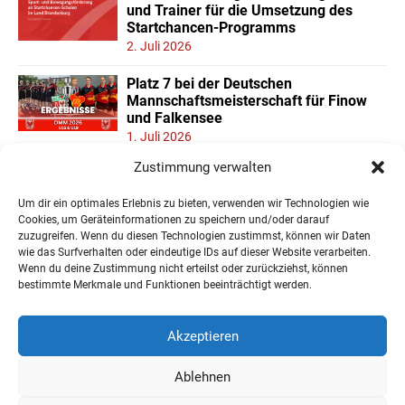
und Trainer für die Umsetzung des
Startchancen-Programms
2. Juli 2026
Platz 7 bei der Deutschen
Mannschaftsmeisterschaft für Finow
und Falkensee
1. Juli 2026
Zustimmung verwalten
Neuer Teilnehmerrekord und Finower
Dominanz beim
Um dir ein optimales Erlebnis zu bieten, verwenden wir Technologien wie
Landesmannschaftspokal U11/13
Cookies, um Geräteinformationen zu speichern und/oder darauf
22. Juni 2026
zuzugreifen. Wenn du diesen Technologien zustimmst, können wir Daten
wie das Surfverhalten oder eindeutige IDs auf dieser Website verarbeiten.
Wenn du deine Zustimmung nicht erteilst oder zurückziehst, können
« Ältere Einträge
bestimmte Merkmale und Funktionen beeinträchtigt werden.
Akzeptieren
Ablehnen