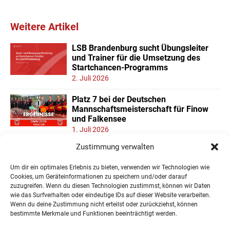
Weitere Artikel
LSB Brandenburg sucht Übungsleiter
und Trainer für die Umsetzung des
Startchancen-Programms
2. Juli 2026
Platz 7 bei der Deutschen
Mannschaftsmeisterschaft für Finow
und Falkensee
1. Juli 2026
Zustimmung verwalten
Neuer Teilnehmerrekord und Finower
Dominanz beim
Um dir ein optimales Erlebnis zu bieten, verwenden wir Technologien wie
Landesmannschaftspokal U11/13
Cookies, um Geräteinformationen zu speichern und/oder darauf
22. Juni 2026
zuzugreifen. Wenn du diesen Technologien zustimmst, können wir Daten
wie das Surfverhalten oder eindeutige IDs auf dieser Website verarbeiten.
Wenn du deine Zustimmung nicht erteilst oder zurückziehst, können
« Ältere Einträge
bestimmte Merkmale und Funktionen beeinträchtigt werden.