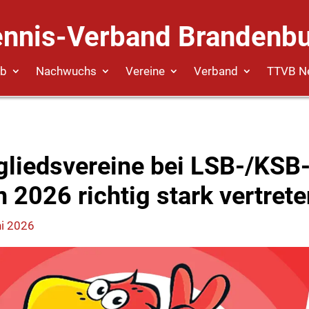
ennis-Verband Brandenbu
eb
Nachwuchs
Vereine
Verband
TTVB N
liedsvereine bei LSB-/KSB
 2026 richtig stark vertrete
ni 2026