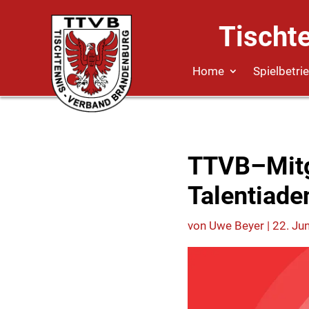
Tischt
Home
Spielbetri
TTVB–Mitg
Talentiaden
von
Uwe Beyer
|
22. Ju