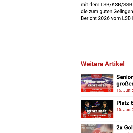
mit dem LSB/KSB/SSB p
die zum guten Gelingen
Bericht 2026 vom LSB 
Weitere Artikel
Senio
große
16. Juni
Platz 
15. Juni
2x Gol