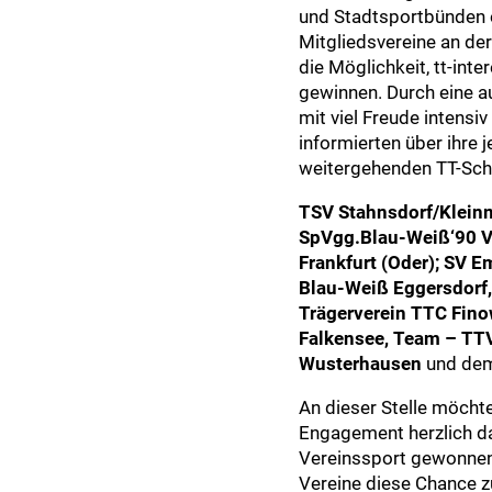
und Stadtsportbünden or
Mitgliedsvereine an de
die Möglichkeit, tt-int
gewinnen. Durch eine a
mit viel Freude intensiv
informierten über ihre
weitergehenden TT-Schn
TSV Stahnsdorf/Klei
SpVgg.Blau-Weiß‘90 V
Frankfurt (Oder); SV 
Blau-Weiß Eggersdorf
Trägerverein TTC Fin
Falkensee, Team – TT
Wusterhausen
und de
An dieser Stelle möchte
Engagement herzlich dan
Vereinssport gewonnen 
Vereine diese Chance z