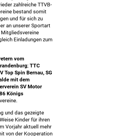
wieder zahlreiche TTVB-
ereine bestand somit
gen und für sich zu
er an unserer Sportart
– Mitgliedsvereine
ugleich Einladungen zum
retern vom
Brandenburg
;
TTC
V Top Spin Bernau,
SG
alde mit dem
erverein SV Motor
86 Königs
vereine.
ung und das gezeigte
Weise Kinder für ihren
m Vorjahr aktuell mehr
it von der Kooperation