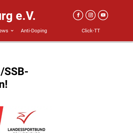
rg e.V.
Click-TT
ews
Anti-Doping
-/SSB-
n!