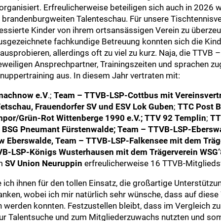
ganisiert. Erfreulicherweise beteiligen sich auch in 2026 
r brandenburgweiten Talenteschau. Für unsere Tischtennisv
eressierte Kinder von ihrem ortsansässigen Verein zu überzeu
usgezeichnete fachkundige Betreuung konnten sich die Kind
 ausprobieren, allerdings oft zu viel zu kurz. Naja, die TTVB 
 jeweiligen Ansprechpartner, Trainingszeiten und sprachen z
uppertraining aus. In diesem Jahr vertraten mit:
nmachnow e.V
.;
Team – TTVB-LSP-Cottbus mit Vereinsvert
etschau, Frauendorfer SV und ESV Lok Guben
;
TTC Post 
Empor/Grün-Rot Wittenberge 1990 e.V.;
TTV 92 Templin
;
TT
, BSG Pneumant Fürstenwalde; Team – TTVB-LSP-Ebersw
ow Eberswalde, Team – TTVB-LSP-Falkensee mit dem Träg
VB-LSP-Königs Wusterhausen mit dem Trägerverein WSG‘
m
SV Union Neuruppin
erfreulicherweise 16 TTVB-Mitglieds
 ich ihnen für den tollen Einsatz, die großartige Unterstütz
ken, wobei ich mir natürlich sehr wünsche, dass auf diese 
werden konnten. Festzustellen bleibt, dass im Vergleich zu
ur Talentsuche und zum Mitgliederzuwachs nutzten und som