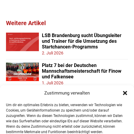
Weitere Artikel
LSB Brandenburg sucht Übungsleiter
und Trainer für die Umsetzung des
Startchancen-Programms
2. Juli 2026
Platz 7 bei der Deutschen
Mannschaftsmeisterschaft für Finow
und Falkensee
1. Juli 2026
Zustimmung verwalten
Neuer Teilnehmerrekord und Finower
Dominanz beim
Um dir ein optimales Erlebnis zu bieten, verwenden wir Technologien wie
Landesmannschaftspokal U11/13
Cookies, um Geräteinformationen zu speichern und/oder darauf
22. Juni 2026
zuzugreifen. Wenn du diesen Technologien zustimmst, können wir Daten
wie das Surfverhalten oder eindeutige IDs auf dieser Website verarbeiten.
Wenn du deine Zustimmung nicht erteilst oder zurückziehst, können
« Ältere Einträge
bestimmte Merkmale und Funktionen beeinträchtigt werden.