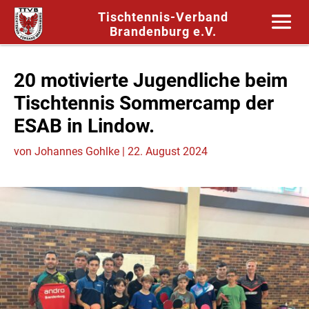
Tischtennis-Verband
Brandenburg e.V.
20 motivierte Jugendliche beim
Tischtennis Sommercamp der
ESAB in Lindow.
von
Johannes Gohlke
|
22. August 2024