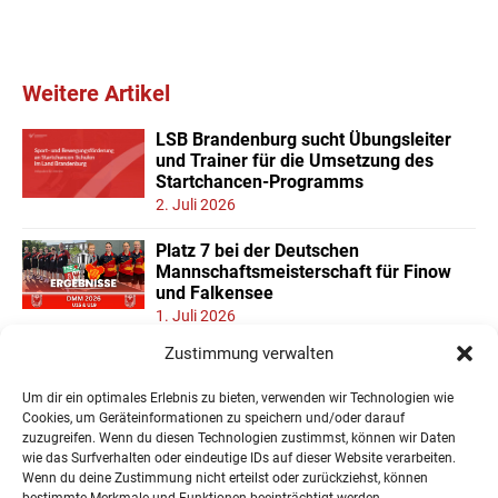
Weitere Artikel
LSB Brandenburg sucht Übungsleiter
und Trainer für die Umsetzung des
Startchancen-Programms
2. Juli 2026
Platz 7 bei der Deutschen
Mannschaftsmeisterschaft für Finow
und Falkensee
1. Juli 2026
Zustimmung verwalten
Neuer Teilnehmerrekord und Finower
Dominanz beim
Um dir ein optimales Erlebnis zu bieten, verwenden wir Technologien wie
Landesmannschaftspokal U11/13
Cookies, um Geräteinformationen zu speichern und/oder darauf
22. Juni 2026
zuzugreifen. Wenn du diesen Technologien zustimmst, können wir Daten
wie das Surfverhalten oder eindeutige IDs auf dieser Website verarbeiten.
Wenn du deine Zustimmung nicht erteilst oder zurückziehst, können
« Ältere Einträge