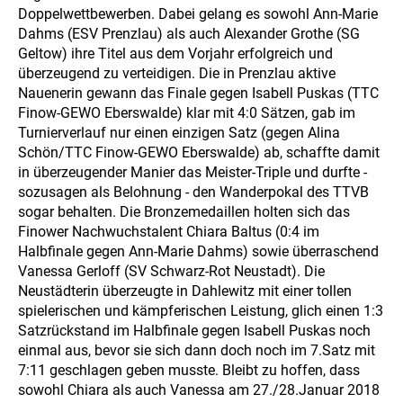
Doppelwettbewerben. Dabei gelang es sowohl Ann-Marie
Dahms (ESV Prenzlau) als auch Alexander Grothe (SG
Geltow) ihre Titel aus dem Vorjahr erfolgreich und
überzeugend zu verteidigen. Die in Prenzlau aktive
Nauenerin gewann das Finale gegen Isabell Puskas (TTC
Finow-GEWO Eberswalde) klar mit 4:0 Sätzen, gab im
Turnierverlauf nur einen einzigen Satz (gegen Alina
Schön/TTC Finow-GEWO Eberswalde) ab, schaffte damit
in überzeugender Manier das Meister-Triple und durfte -
sozusagen als Belohnung - den Wanderpokal des TTVB
sogar behalten. Die Bronzemedaillen holten sich das
Finower Nachwuchstalent Chiara Baltus (0:4 im
Halbfinale gegen Ann-Marie Dahms) sowie überraschend
Vanessa Gerloff (SV Schwarz-Rot Neustadt). Die
Neustädterin überzeugte in Dahlewitz mit einer tollen
spielerischen und kämpferischen Leistung, glich einen 1:3
Satzrückstand im Halbfinale gegen Isabell Puskas noch
einmal aus, bevor sie sich dann doch noch im 7.Satz mit
7:11 geschlagen geben musste. Bleibt zu hoffen, dass
sowohl Chiara als auch Vanessa am 27./28.Januar 2018