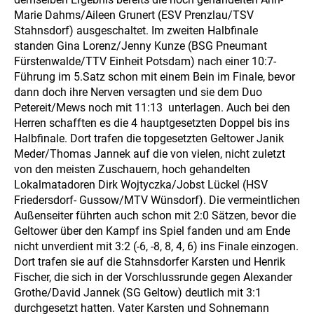
Marie Dahms/Aileen Grunert (ESV Prenzlau/TSV
Stahnsdorf) ausgeschaltet. Im zweiten Halbfinale
standen Gina Lorenz/Jenny Kunze (BSG Pneumant
Fürstenwalde/TTV Einheit Potsdam) nach einer 10:7-
Führung im 5.Satz schon mit einem Bein im Finale, bevor
dann doch ihre Nerven versagten und sie dem Duo
Petereit/Mews noch mit 11:13 unterlagen. Auch bei den
Herren schafften es die 4 hauptgesetzten Doppel bis ins
Halbfinale. Dort trafen die topgesetzten Geltower Janik
Meder/Thomas Jannek auf die von vielen, nicht zuletzt
von den meisten Zuschauern, hoch gehandelten
Lokalmatadoren Dirk Wojtyczka/Jobst Lückel (HSV
Friedersdorf- Gussow/MTV Wünsdorf). Die vermeintlichen
Außenseiter führten auch schon mit 2:0 Sätzen, bevor die
Geltower über den Kampf ins Spiel fanden und am Ende
nicht unverdient mit 3:2 (-6, -8, 8, 4, 6) ins Finale einzogen.
Dort trafen sie auf die Stahnsdorfer Karsten und Henrik
Fischer, die sich in der Vorschlussrunde gegen Alexander
Grothe/David Jannek (SG Geltow) deutlich mit 3:1
durchgesetzt hatten. Vater Karsten und Sohnemann