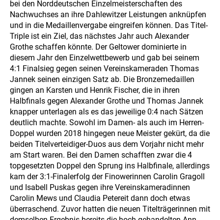
bei den Norddeutschen Einzelmeisterschaften des
Nachwuchses an ihre Dahlewitzer Leistungen anknüpfen
und in die Medaillenvergabe eingreifen können. Das Titel-
Triple ist ein Ziel, das nächstes Jahr auch Alexander
Grothe schaffen könnte. Der Geltower dominierte in
diesem Jahr den Einzelwettbewerb und gab bei seinem
4:1 Finalsieg gegen seinen Vereinskameraden Thomas
Jannek seinen einzigen Satz ab. Die Bronzemedaillen
gingen an Karsten und Henrik Fischer, die in ihren
Halbfinals gegen Alexander Grothe und Thomas Jannek
knapper unterlagen als es das jeweilige 0:4 nach Sätzen
deutlich machte. Sowohl im Damen- als auch im Herren-
Doppel wurden 2018 hingegen neue Meister gekürt, da die
beiden Titelverteidiger-Duos aus dem Vorjahr nicht mehr
am Start waren. Bei den Damen schafften zwar die 4
topgesetzten Doppel den Sprung ins Halbfinale, allerdings
kam der 3:1-Finalerfolg der Finowerinnen Carolin Gragoll
und Isabell Puskas gegen ihre Vereinskameradinnen
Carolin Mews und Claudia Petereit dann doch etwas
überraschend. Zuvor hatten die neuen Titelträgerinnen mit
demselben Ergebnis bereits die hoch gehandelten Ann-