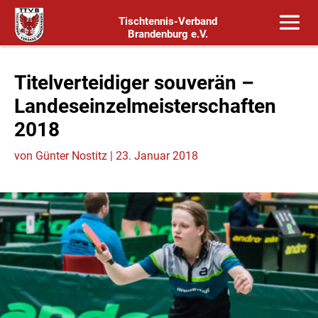
Tischtennis-Verband
Brandenburg e.V.
Titelverteidiger souverän –
Landeseinzelmeisterschaften
2018
von
Günter Nostitz
|
23. Januar 2018