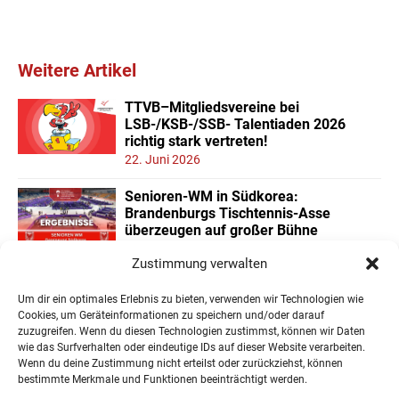
Weitere Artikel
TTVB–Mitgliedsvereine bei
LSB-/KSB-/SSB- Talentiaden 2026
richtig stark vertreten!
22. Juni 2026
Senioren-WM in Südkorea:
Brandenburgs Tischtennis-Asse
überzeugen auf großer Bühne
16. Juni 2026
Zustimmung verwalten
Platz 6 und 9 für Mia und Oskar beim
Um dir ein optimales Erlebnis zu bieten, verwenden wir Technologien wie
Bundesfinale der Minimeisterschaften
Cookies, um Geräteinformationen zu speichern und/oder darauf
15. Juni 2026
zuzugreifen. Wenn du diesen Technologien zustimmst, können wir Daten
wie das Surfverhalten oder eindeutige IDs auf dieser Website verarbeiten.
Wenn du deine Zustimmung nicht erteilst oder zurückziehst, können
« Ältere Einträge
Nächste Einträge »
bestimmte Merkmale und Funktionen beeinträchtigt werden.