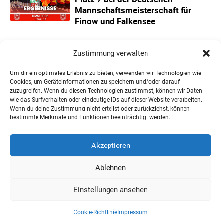
Mannschaftsmeisterschaft für
Finow und Falkensee
22. Juni 2026
Zustimmung verwalten
Neuer Teilnehmerrekord und
Finower Dominanz beim
Um dir ein optimales Erlebnis zu bieten, verwenden wir Technologien wie
Landesmannschaftspokal U11/13
Cookies, um Geräteinformationen zu speichern und/oder darauf
zuzugreifen. Wenn du diesen Technologien zustimmst, können wir Daten
wie das Surfverhalten oder eindeutige IDs auf dieser Website verarbeiten.
Wenn du deine Zustimmung nicht erteilst oder zurückziehst, können
bestimmte Merkmale und Funktionen beeinträchtigt werden.
« Ältere Einträge
Akzeptieren
Ablehnen
Impressum
Datenschutzerklärung
Cookie-Richtlinie
Einstellungen ansehen
Mein Account
Cookie-Richtlinie
Impressum