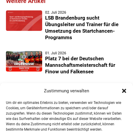
Weitere Artikel
02. Juli 2026
LSB Brandenburg sucht
Übungsleiter und Trainer für die
Umsetzung des Startchancen-
Programms
01. Juli 2026
Platz 7 bei der Deutschen
Mannschaftsmeisterschaft für
Finow und Falkensee
22. Juni 2026
Zustimmung verwalten
Neuer Teilnehmerrekord und
Finower Dominanz beim
Um dir ein optimales Erlebnis zu bieten, verwenden wir Technologien wie
Landesmannschaftspokal U11/13
Cookies, um Geräteinformationen zu speichern und/oder darauf
zuzugreifen. Wenn du diesen Technologien zustimmst, können wir Daten
wie das Surfverhalten oder eindeutige IDs auf dieser Website verarbeiten.
Wenn du deine Zustimmung nicht erteilst oder zurückziehst, können
bestimmte Merkmale und Funktionen beeinträchtigt werden.
« Ältere Einträge