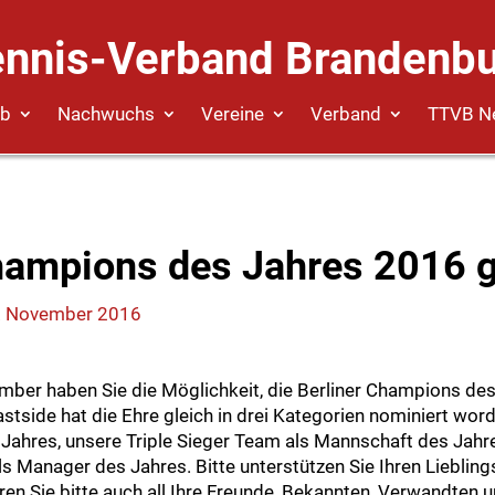
ennis-Verband Brandenbu
eb
Nachwuchs
Vereine
Verband
TTVB N
hampions des Jahres 2016 
. November 2016
ber haben Sie die Möglichkeit, die Berliner Champions de
astside hat die Ehre gleich in drei Kategorien nominiert word
s Jahres, unsere Triple Sieger Team als Mannschaft des Jahr
 Manager des Jahres. Bitte unterstützen Sie Ihren Liebling
ren Sie bitte auch all Ihre Freunde, Bekannten, Verwandten 