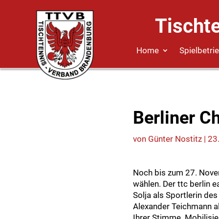
Tischt
Home
Spielbetri
Berliner C
von
Günter Nostitz
|
23
Noch bis zum 27. Novem
wählen. Der ttc berlin e
Solja als Sportlerin de
Alexander Teichmann als
Ihrer Stimme. Mobilisie