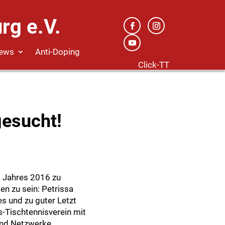
rg e.V.
ews
Anti-Doping
Click-TT
gesucht!
s Jahres 2016 zu
en zu sein: Petrissa
es und zu guter Letzt
s-Tischtennisverein mit
und Netzwerke.