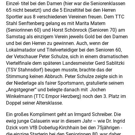
Einzel- titel bei den Damen (hier war die Seniorenklassen
65 nicht besetzt) und die 5 Einzeltitel bei den Herren
Sportler aus 8 verschiedenen Vereinen freuen. Dem TTC
Stahl Senftenberg gelang es mit Marita Matern
(Seniorinnen 60) und Horst Schönrock (Senioren 70) am
Samstag als einzigem Verein jeweils Gold bei den Damen
und bei den Herren zu gewinnen. Auch, wenn der
Lokalmatador und Titelverteidiger bei den Senioren 60,
der Vetschauer Peter Schulze, sich in einem dramatischen
Viertelfinale dem späteren Landesmeister Gerd Sablitzki
(TSV Stahnsdorf) beugen musste, brachte das der
Stimmung keinen Abbruch. Peter Schulze zeigte sich in
der Niederlage als fairer Sportsmann, gratulierte seinem
„Angstgegner“ und belegte danach mit Jochen
Winkelmann (TTC Empor Herzberg) noch den 3. Platz im
Doppel seiner Altersklasse.
Ein großes Kompliment geht an Irmgard Schreiber. Die
ewig junge Calauerin war in diesem Jahr – wie Dr. Ingrid
Dzick vom VfB Doberlug-Kirchhain bei den 75jährigen -
die einzige Starterin bei den Seniorinnen 80, war daher