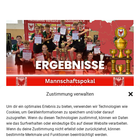
Zustimmung verwalten
Neuer Teilnehmerrekord und Finower Dominanz beim
Landesmannschaftspokal U11/13
Um dir ein optimales Erlebnis zu bieten, verwenden wir Technologien wie
22. Juni 2026
Cookies, um Geräteinformationen zu speichern und/oder darauf
zuzugreifen. Wenn du diesen Technologien zustimmst, können wir Daten
wie das Surfverhalten oder eindeutige IDs auf dieser Website verarbeiten.
Wenn du deine Zustimmung nicht erteilst oder zurückziehst, können
bestimmte Merkmale und Funktionen beeinträchtigt werden.
« Ältere Einträge