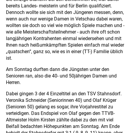
bereits Landes- meisterin und für Berlin qualifiziert.
Dennoch wollte sie sich mit den Jüngeren messen, denn,
wenn auch nur wenige Damen in Vetschau dabei waren,
wollten sie doch so viel wie möglich Spiele machen und -
wie alle Meisterschaftsteilnehmer - auch ihre oft schon
langjährigen Kontrahenten einmal wiedersehen und mit
Ihnen nach heißumkämpften Spielen einfach mal wieder
„quatschen“, ganz so, wie es in einer (TT-) Familie üblich
ist.
Am Sonntag durften dann die Jüngsten unter den
Senioren ran, also die 40- und 50jährigen Damen und
Herren.
Dabei gingen 3 der 4 Einzeltitel an den TSV Stahnsdorf.
Veronika Schneider (Seniorinnen 40) und Olaf Krüger
(Senioren 50) gelang es sogar, ihre Vorjahrestitel zu
verteidigen. Das Endspiel von Olaf gegen den TTVB-
Altmeister Holm Kirsten zählte dabei zu den mit viel
Beifall bedachten Höhepunkten am Sonntag. Am Ende
behielt der Stahnsdorfer mit 3:1 (-9, 8, 9, 11) knapp, aber