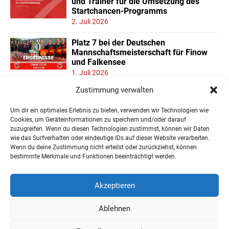
und Trainer für die Umsetzung des
Startchancen-Programms
2. Juli 2026
Platz 7 bei der Deutschen
Mannschaftsmeisterschaft für Finow
und Falkensee
1. Juli 2026
Zustimmung verwalten
Neuer Teilnehmerrekord und Finower
Dominanz beim
Um dir ein optimales Erlebnis zu bieten, verwenden wir Technologien wie
Landesmannschaftspokal U11/13
Cookies, um Geräteinformationen zu speichern und/oder darauf
22. Juni 2026
zuzugreifen. Wenn du diesen Technologien zustimmst, können wir Daten
wie das Surfverhalten oder eindeutige IDs auf dieser Website verarbeiten.
Wenn du deine Zustimmung nicht erteilst oder zurückziehst, können
« Ältere Einträge
bestimmte Merkmale und Funktionen beeinträchtigt werden.
Akzeptieren
Ablehnen
Impressum
Datenschutzerklärung