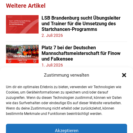
Weitere Artikel
LSB Brandenburg sucht Übungsleiter
und Trainer für die Umsetzung des
Startchancen-Programms
2. Juli 2026
Platz 7 bei der Deutschen
Mannschaftsmeisterschaft für Finow
und Falkensee
1. Juli 2026
Zustimmung verwalten
Neuer Teilnehmerrekord und Finower
Dominanz beim
Um dir ein optimales Erlebnis zu bieten, verwenden wir Technologien wie
Landesmannschaftspokal U11/13
Cookies, um Geräteinformationen zu speichern und/oder darauf
22. Juni 2026
zuzugreifen. Wenn du diesen Technologien zustimmst, können wir Daten
wie das Surfverhalten oder eindeutige IDs auf dieser Website verarbeiten.
Wenn du deine Zustimmung nicht erteilst oder zurückziehst, können
« Ältere Einträge
bestimmte Merkmale und Funktionen beeinträchtigt werden.
Akzeptieren