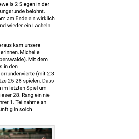
eweils 2 Siegen in der
rungsrunde belohnt.
am am Ende ein wirklich
und wieder ein Lächeln
heraus kam unsere
erinnen, Michelle
erswalde). Mit dem
s in den
orrundenvierte (mit 2:3
tze 25-28 spielen. Dass
n im letzten Spiel um
ieser 28. Rang ein nie
ihrer 1. Teilnahme an
nftig in solch