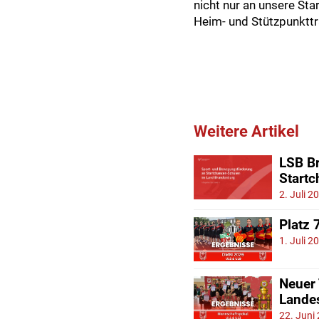
nicht nur an unsere Sta
Heim- und Stützpunkttra
Weitere Artikel
LSB Br
Start
2. Juli 2
Platz 
1. Juli 2
Neuer
Lande
22. Juni