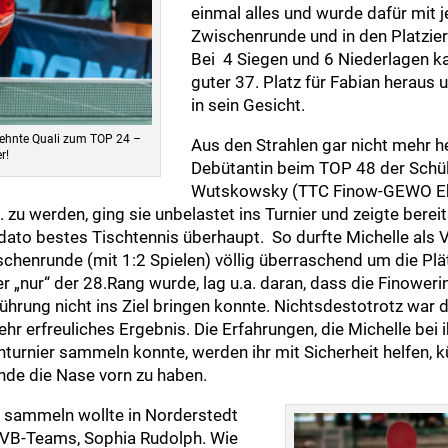
einmal alles und wurde dafür mit j
Zwischenrunde und in den Platzie
Bei 4 Siegen und 6 Niederlagen k
guter 37. Platz für Fabian heraus 
in sein Gesicht.
rsehnte Quali zum TOP 24 –
Aus den Strahlen gar nicht mehr 
r!
Debütantin beim TOP 48 der Schül
Wutskowsky (TTC Finow-GEWO Eb
 zu werden, ging sie unbelastet ins Turnier und zeigte bereit
dato bestes Tischtennis überhaupt. So durfte Michelle als V
schenrunde (mit 1:2 Spielen) völlig überraschend um die Plä
er „nur“ der 28.Rang wurde, lag u.a. daran, dass die Finoweri
ührung nicht ins Ziel bringen konnte. Nichtsdestotrotz war d
hr erfreuliches Ergebnis. Die Erfahrungen, die Michelle bei 
urnier sammeln konnte, werden ihr mit Sicherheit helfen, kü
nde die Nase vorn zu haben.
sammeln wollte in Norderstedt
VB-Teams, Sophia Rudolph. Wie