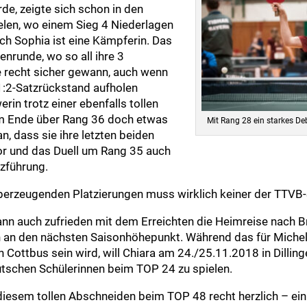
e, zeigte sich schon in den
len, wo einem Sieg 4 Niederlagen
h Sophia ist eine Kämpferin. Das
enrunde, wo so all ihre 3
recht sicher gewann, auch wenn
 1:2-Satzrückstand aufholen
rin trotz einer ebenfalls tollen
m Ende über Rang 36 doch etwas
Mit Rang 28 ein starkes D
n, dass sie ihre letzten beiden
lor und das Duell um Rang 35 auch
zführung.
rzeugenden Platzierungen muss wirklich keiner der TTVB-St
dann auch zufrieden mit dem Erreichten die Heimreise nach 
 an den nächsten Saisonhöhepunkt. Während das für Michel
Cottbus sein wird, will Chiara am 24./25.11.2018 in Dilling
utschen Schülerinnen beim TOP 24 zu spielen.
 diesem tollen Abschneiden beim TOP 48 recht herzlich – ei