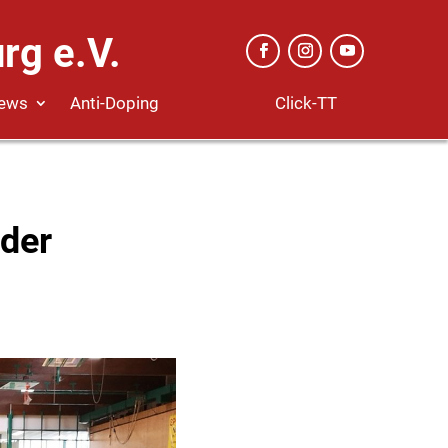
rg e.V.
Click-TT
ews
Anti-Doping
 der