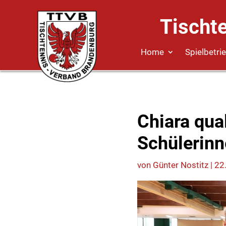
Tischt
Home
Spielbetri
Chiara qual
Schülerin
von
Günter Nostitz
|
22