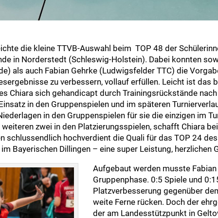
reichte die kleine TTVB-Auswahl beim TOP 48 der Schülerin
e in Norderstedt (Schleswig-Holstein). Dabei konnten sow
) als auch Fabian Gehrke (Ludwigsfelder TTC) die Vorgab
esergebnisse zu verbessern, vollauf erfüllen. Leicht ist das 
 es Chiara sich gehandicapt durch Trainingsrückstände nach
insatz in den Gruppenspielen und im späteren Turnierverlauf
Niederlagen in den Gruppenspielen für sie die einzigen im Tur
eiteren zwei in den Platzierungsspielen, schafft Chiara bei
n schlussendlich hochverdient die Quali für das TOP 24 de
Bayerischen Dillingen – eine super Leistung, herzlichen 
Aufgebaut werden musste Fabian 
Gruppenphase. 0:5 Spiele und 0:15
Platzverbesserung gegenüber dem
weite Ferne rücken. Doch der ehrg
der am Landesstützpunkt in Geltow