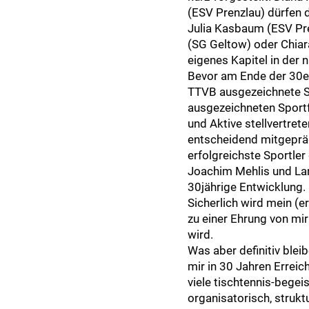
(ESV Prenzlau) dürfen 
Julia Kasbaum (ESV Pre
(SG Geltow) oder Chiara
eigenes Kapitel in der 
Bevor am Ende der 30er
TTVB ausgezeichnete Sp
ausgezeichneten Sportf
und Aktive stellvertret
entscheidend mitgeprägt
erfolgreichste Sportle
Joachim Mehlis und Land
30jährige Entwicklung.
Sicherlich wird mein (er
zu einer Ehrung von mi
wird.
Was aber definitiv blei
mir in 30 Jahren Erreic
viele tischtennis-bege
organisatorisch, strukt