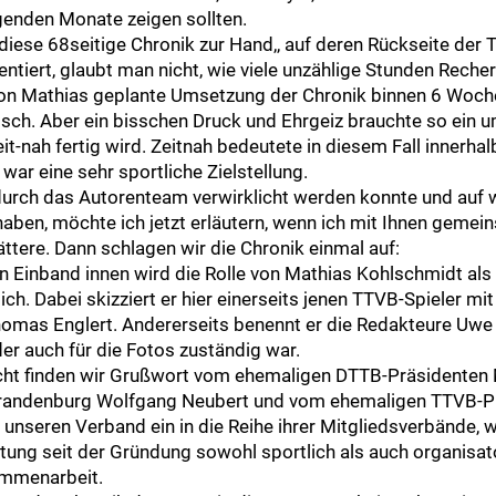
lgenden Monate zeigen sollten.
iese 68seitige Chronik zur Hand,, auf deren Rückseite der 
iert, glaubt man nicht, wie viele unzählige Stunden Recherc
von Mathias geplante Umsetzung der Chronik binnen 6 Woch
risch. Aber ein bisschen Druck und Ehrgeiz brauchte so ein 
it-nah fertig wird. Zeitnah bedeutete in diesem Fall innerha
, war eine sehr sportliche Zielstellung.
 durch das Autorenteam verwirklicht werden konnte und auf 
haben, möchte ich jetzt erläutern, wenn ich mit Ihnen gemeins
ttere. Dann schlagen wir die Chronik einmal auf:
n Einband innen wird die Rolle von Mathias Kohlschmidt als 
ich. Dabei skizziert er hier einerseits jenen TTVB-Spieler mi
homas Englert. Andererseits benennt er die Redakteure Uwe 
er auch für die Fotos zuständig war.
cht finden wir Grußwort vom ehemaligen DTTB-Präsidenten 
randenburg Wolfgang Neubert und vom ehemaligen TTVB-P
n unseren Verband ein in die Reihe ihrer Mitgliedsverbände,
ung seit der Gründung sowohl sportlich als auch organisa
ammenarbeit.