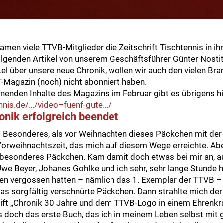
men viele TTVB-Mitglieder die Zeitschrift
Tischtennis
in ih
olgenden Artikel von unserem Geschäftsführer Günter Nostit
el über unsere neue Chronik, wollen wir auch den vielen Br
T-Magazin (noch) nicht abonniert haben.
nnenden Inhalte des Magazins im Februar gibt es übrigens hi
nnis.de/…/video–fuenf-gute…/
nik erfolgreich beendet
ts Besonderes, als vor Weihnachten dieses Päckchen mit de
r Vorweihnachtszeit, das mich auf diesem Wege erreichte. A
 besonderes Päckchen. Kam damit doch etwas bei mir an, a
we Beyer, Johanes Gohlke und ich sehr, sehr lange Stunde h
n vergossen hatten – nämlich das 1. Exemplar der TTVB – 
 das sorgfältig verschnürte Päckchen. Dann strahlte mich de
ift „Chronik 30 Jahre und dem TTVB-Logo in einem Ehrenkran
s doch das erste Buch, das ich in meinem Leben selbst mit 