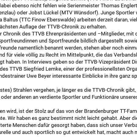
dabei ebenso nicht fehlen wie Serienmeister Thomas Englert
nzlau) oder Jobst Lückel (MTV Wünsdorf). Junge Sportler 
 Baltus (TTC Finow Eberswalde) arbeiten derzeit daran, viel
nächsten Auflage der TTVB-Chronik zu erhalten.
 Chronik des TTVB Ehrenpräsidenten und –Mitglieder, mit 
ortfreundinnen und Sportfreunde bildlich dargestellt sowi
reunde namentlich benannt werden, stehen aber noch einma
end für viele völlig zu Recht im Mittelpunkt, die das Verban
 haben. In Interviews geben so der TTVB-Vizepräsident Dirk
r des TTVB Siegfried Lemke, einer der professionellsten Org
estrainer Uwe Beyer interessante Einblicke in ihre ganz spe
stes) Strahlen vergehen, je länger es die TTVB-Chronik gibt, 
r oder anderen an verdiente Sportler und Funktionäre unser
ben wird, ist der Stolz auf das von der Brandenburger TT-Fam
hte. Wir haben es ganz bestimmt nicht leicht gehabt. Aber d
isterte Menschen dafür gesorgt haben, dass sich unser Ver
urelle und auch sportlich so gut entwickelt hat, macht auch 