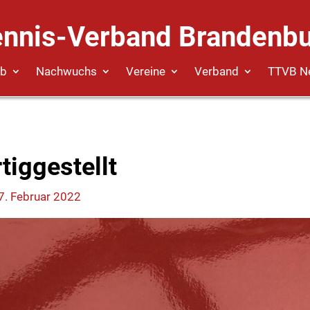
ennis-Verband Brandenbu
eb
Nachwuchs
Vereine
Verband
TTVB N
tiggestellt
7. Februar 2022