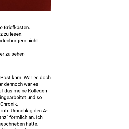
re Briefkästen.
z zu lesen.
andenburgern nicht
er zu sehen:
r Post kam. War es doch
ber dennoch war es
uf das meine Kollegen
ingearbeitet und so
Chronik.
r rote Umschlag des A-
z“ förmlich an. Ich
geschrieben hatte.