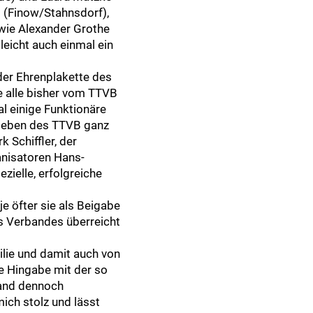
 (Finow/Stahnsdorf),
wie Alexander Grothe
leicht auch einmal ein
der Ehrenplakette des
e alle bisher vom TTVB
l einige Funktionäre
dsleben des TTVB ganz
 Schiffler, der
anisatoren Hans-
zielle, erfolgreiche
je öfter sie als Beigabe
es Verbandes überreicht
ilie und damit auch von
ie Hingabe mit der so
band dennoch
mich stolz und lässt