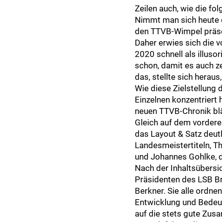
Zeilen auch, wie die fo
Nimmt man sich heute d
den TTVB-Wimpel präsent
Daher erwies sich die 
2020 schnell als illuso
schon, damit es auch ze
das, stellte sich heraus
Wie diese Zielstellung
Einzelnen konzentriert 
neuen TTVB-Chronik blä
Gleich auf dem vordere
das Layout & Satz deutl
Landesmeistertiteln, T
und Johannes Gohlke, d
Nach der Inhaltsübersi
Präsidenten des LSB B
Berkner. Sie alle ordne
Entwicklung und Bedeut
auf die stets gute Zus