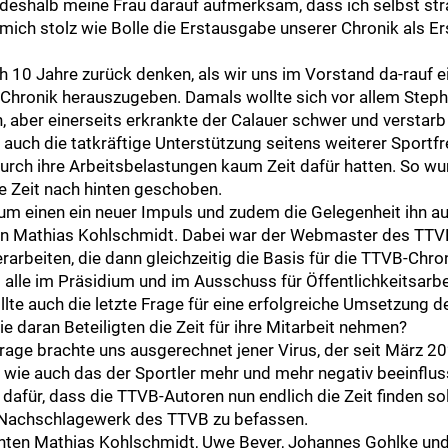
deshalb meine Frau darauf aufmerksam, dass ich selbst stra
ich stolz wie Bolle die Erstausgabe unserer Chronik als Er
 10 Jahre zurück denken, als wir uns im Vorstand da-rauf e
Chronik herauszugeben. Damals wollte sich vor allem Stepha
aber einerseits erkrankte der Calauer schwer und verstarb 2
 auch die tatkräftige Unterstützung seitens weiterer Sportfre
urch ihre Arbeitsbelastungen kaum Zeit dafür hatten. So wu
 Zeit nach hinten geschoben.
um einen ein neuer Impuls und zudem die Gelegenheit ihn a
on Mathias Kohlschmidt. Dabei war der Webmaster des TTVB
rarbeiten, die dann gleichzeitig die Basis für die TTVB-Chron
 alle im Präsidium und im Ausschuss für Öffentlichkeitsarb
llte auch die letzte Frage für eine erfolgreiche Umsetzung 
e daran Beteiligten die Zeit für ihre Mitarbeit nehmen?
rage brachte uns ausgerechnet jener Virus, der seit März 2
 wie auch das der Sportler mehr und mehr negativ beeinflus
 dafür, dass die TTVB-Autoren nun endlich die Zeit finden sol
. Nachschlagewerk des TTVB zu befassen.
hten Mathias Kohlschmidt, Uwe Beyer, Johannes Gohlke und