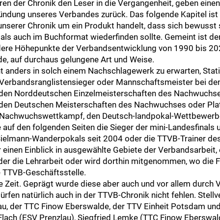
ren der Chronik den Leser in die Vergangenheit, geben einen
ündung unseres Verbandes zurück. Das folgende Kapitel ist
 unserer Chronik um ein Produkt handelt, dass sich bewusst
ls auch im Buchformat wiederfinden sollte. Gemeint ist der
ere Höhepunkte der Verbandsentwicklung von 1990 bis 2020
n-de, auf durchaus gelungene Art und Weise.
ht anders in solch einem Nachschlagewerk zu erwarten, Stati
, Verbandsranglistensieger oder Mannschaftsmeister bei d
 den Norddeutschen Einzelmeisterschaften des Nachwuchse
 den Deutschen Meisterschaften des Nachwuchses oder Pla
 Nachwuchswettkampf, den Deutsch-landpokal-Wettbewerben,
 auf den folgenden Seiten die Sieger der mini-Landesfinals 
ielmann-Wanderpokals seit 2004 oder die TTVB-Trainer des
 einen Einblick in ausgewählte Gebiete der Verbandsarbeit, 
der die Lehrarbeit oder wird dorthin mitgenommen, wo die
 TTVB-Geschäftsstelle.
e Zeit. Geprägt wurde diese aber auch und vor allem durch V
rfen natürlich auch in der TTVB-Chronik nicht fehlen. Stellve
au, der TTC Finow Eberswalde, der TTV Einheit Potsdam un
a Flach (ESV Prenzlau), Siegfried Lemke (TTC Finow Eberswa