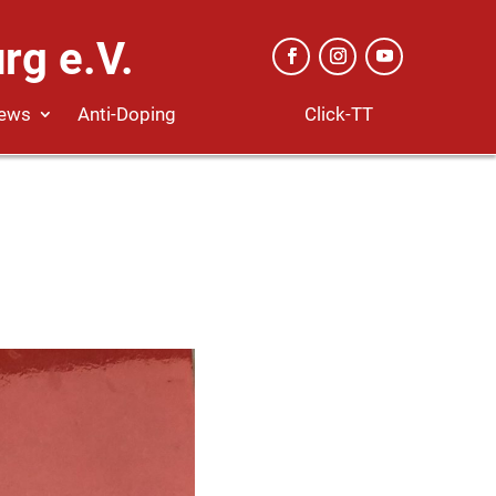
rg e.V.
Click-TT
ews
Anti-Doping