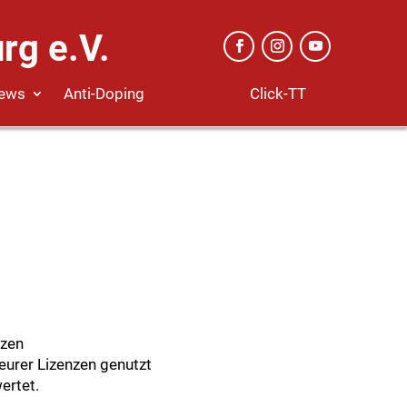
rg e.V.
Click-TT
ews
Anti-Doping
tzen
eurer Lizenzen genutzt
ertet.