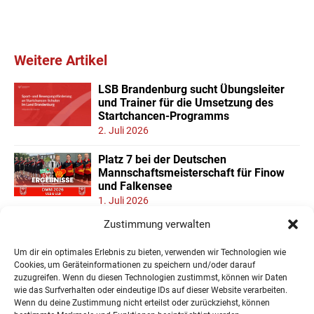
Weitere Artikel
LSB Brandenburg sucht Übungsleiter
und Trainer für die Umsetzung des
Startchancen-Programms
2. Juli 2026
Platz 7 bei der Deutschen
Mannschaftsmeisterschaft für Finow
und Falkensee
1. Juli 2026
Zustimmung verwalten
Neuer Teilnehmerrekord und Finower
Dominanz beim
Um dir ein optimales Erlebnis zu bieten, verwenden wir Technologien wie
Landesmannschaftspokal U11/13
Cookies, um Geräteinformationen zu speichern und/oder darauf
22. Juni 2026
zuzugreifen. Wenn du diesen Technologien zustimmst, können wir Daten
wie das Surfverhalten oder eindeutige IDs auf dieser Website verarbeiten.
Wenn du deine Zustimmung nicht erteilst oder zurückziehst, können
« Ältere Einträge