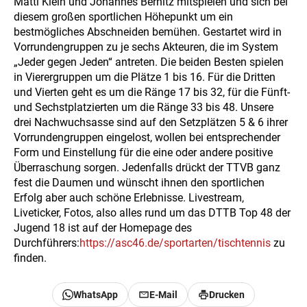
Matti Klein und Johannes Bernitz mitspielen und sich bei
diesem großen sportlichen Höhepunkt um ein
bestmögliches Abschneiden bemühen. Gestartet wird in
Vorrundengruppen zu je sechs Akteuren, die im System
„Jeder gegen Jeden“ antreten. Die beiden Besten spielen
in Vierergruppen um die Plätze 1 bis 16. Für die Dritten
und Vierten geht es um die Ränge 17 bis 32, für die Fünft-
und Sechstplatzierten um die Ränge 33 bis 48. Unsere
drei Nachwuchsasse sind auf den Setzplätzen 5 & 6 ihrer
Vorrundengruppen eingelost, wollen bei entsprechender
Form und Einstellung für die eine oder andere positive
Überraschung sorgen. Jedenfalls drückt der TTVB ganz
fest die Daumen und wünscht ihnen den sportlichen
Erfolg aber auch schöne Erlebnisse. Livestream,
Liveticker, Fotos, also alles rund um das DTTB Top 48 der
Jugend 18 ist auf der Homepage des
Durchführers:
https://asc46.de/sportarten/tischtennis
zu
finden.
WhatsApp
E-Mail
Drucken