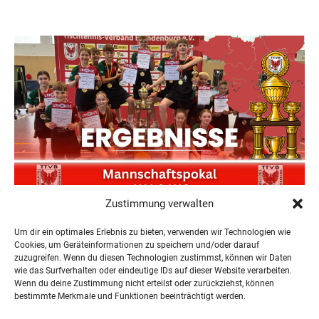
Zustimmung verwalten
Neuer Teilnehmerrekord und Finower Dominanz beim
Landesmannschaftspokal U11/13
Um dir ein optimales Erlebnis zu bieten, verwenden wir Technologien wie
22. Juni 2026
Cookies, um Geräteinformationen zu speichern und/oder darauf
zuzugreifen. Wenn du diesen Technologien zustimmst, können wir Daten
wie das Surfverhalten oder eindeutige IDs auf dieser Website verarbeiten.
Wenn du deine Zustimmung nicht erteilst oder zurückziehst, können
bestimmte Merkmale und Funktionen beeinträchtigt werden.
« Ältere Einträge