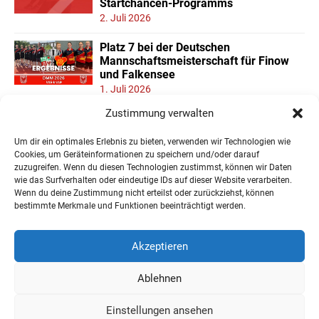
Startchancen-Programms
2. Juli 2026
Platz 7 bei der Deutschen
Mannschaftsmeisterschaft für Finow
und Falkensee
1. Juli 2026
Zustimmung verwalten
Neuer Teilnehmerrekord und Finower
Dominanz beim
Um dir ein optimales Erlebnis zu bieten, verwenden wir Technologien wie
Landesmannschaftspokal U11/13
Cookies, um Geräteinformationen zu speichern und/oder darauf
22. Juni 2026
zuzugreifen. Wenn du diesen Technologien zustimmst, können wir Daten
wie das Surfverhalten oder eindeutige IDs auf dieser Website verarbeiten.
Wenn du deine Zustimmung nicht erteilst oder zurückziehst, können
« Ältere Einträge
bestimmte Merkmale und Funktionen beeinträchtigt werden.
Akzeptieren
Ablehnen
Impressum
Datenschutzerklärung
Einstellungen ansehen