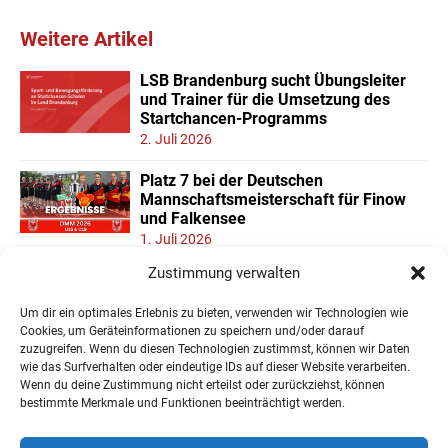
Weitere Artikel
LSB Brandenburg sucht Übungsleiter
und Trainer für die Umsetzung des
Startchancen-Programms
2. Juli 2026
Platz 7 bei der Deutschen
Mannschaftsmeisterschaft für Finow
und Falkensee
1. Juli 2026
Zustimmung verwalten
Neuer Teilnehmerrekord und Finower
Dominanz beim
Um dir ein optimales Erlebnis zu bieten, verwenden wir Technologien wie
Landesmannschaftspokal U11/13
Cookies, um Geräteinformationen zu speichern und/oder darauf
22. Juni 2026
zuzugreifen. Wenn du diesen Technologien zustimmst, können wir Daten
wie das Surfverhalten oder eindeutige IDs auf dieser Website verarbeiten.
Wenn du deine Zustimmung nicht erteilst oder zurückziehst, können
« Ältere Einträge
bestimmte Merkmale und Funktionen beeinträchtigt werden.