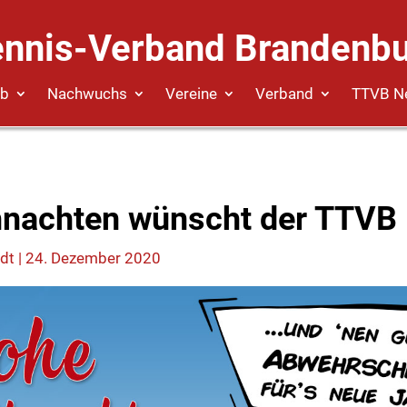
ennis-Verband Brandenbu
eb
Nachwuchs
Vereine
Verband
TTVB N
hnachten wünscht der TTVB
dt
|
24. Dezember 2020