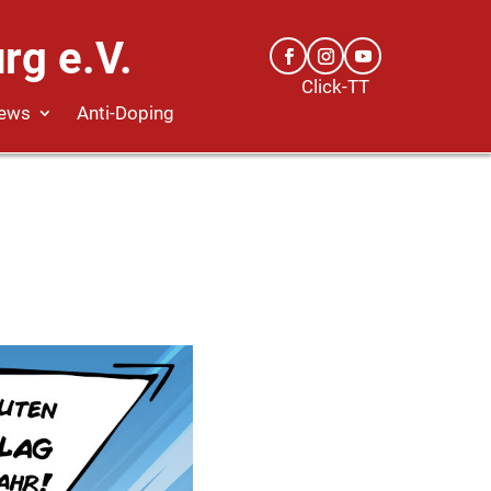
rg e.V.
Click-TT
ews
Anti-Doping