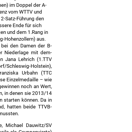
men) im Doppel der A-
rrenz vom WTTV und
h 2-Satz-Führung den
sere Ende für sich
gen und dem 1.Rang in
g-Hohenzollern) aus.
e bei den Damen der B-
r Niederlage mit dem-
en Jana Lehrich (1.TTV
/Schleswig-Holstein),
Franziska Urbahn (TTC
se Einzelmedaille – wie
gewinnen noch an Wert,
n, in denen sie 2013/14
en starten können. Da in
nd, hatten beide TTVB-
 mussten.
e, Michael Dauwitz/SV