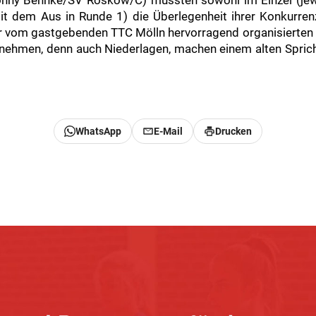
nny Behnke/SV Roskow/C) mussten sowohl im Einzel (jewe
it dem Aus in Runde 1) die Überlegenheit ihrer Konkurre
r vom gastgebenden TTC Mölln hervorragend organisierten 
tnehmen, denn auch Niederlagen, machen einem alten Sprich
WhatsApp
E-Mail
Drucken