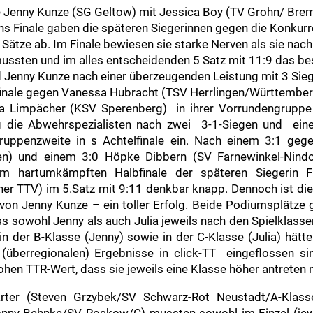
te Jenny Kunze (SG Geltow) mit Jessica Boy (TV Grohn/ Bre
ns Finale gaben die späteren Siegerinnen gegen die Konku
 Sätze ab. Im Finale bewiesen sie starke Nerven als sie nac
ssten und im alles entscheidenden 5 Satz mit 11:9 das bes
ed Jenny Kunze nach einer überzeugenden Leistung mit 3 Sie
finale gegen Vanessa Hubracht (TSV Herrlingen/Württember
ia Limpächer (KSV Sperenberg) in ihrer Vorrundengrupp
 die Abwehrspezialisten nach zwei 3-1-Siegen und eine
ruppenzweite in s Achtelfinale ein. Nach einem 3:1 geg
n) und einem 3:0 Höpke Dibbern (SV Farnewinkel-Nindorf
nem hartumkämpften Halbfinale der späteren Siegerin 
r TTV) im 5.Satz mit 9:11 denkbar knapp. Dennoch ist die
on Jenny Kunze – ein toller Erfolg. Beide Podiumsplätze 
 sowohl Jenny als auch Julia jeweils nach den Spielklasse
 in der B-Klasse (Jenny) sowie in der C-Klasse (Julia) hätt
 (überregionalen) Ergebnisse in click-TT eingeflossen si
ohen TTR-Wert, dass sie jeweils eine Klasse höher antreten
rter (Steven Grzybek/SV Schwarz-Rot Neustadt/A-Klass