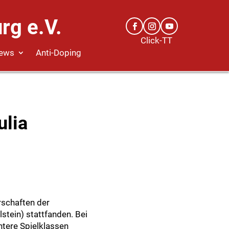
rg e.V.
Click-TT
ews
Anti-Doping
ulia
schaften der
tein) stattfanden. Bei
tere Spielklassen