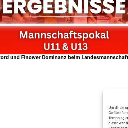
kord und Finower Dominanz beim Landesmannschaf
Um dir ein o
Geräteinfor
Technologien
dieser Websi