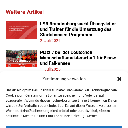
Weitere Artikel
LSB Brandenburg sucht Übungsleiter
und Trainer für die Umsetzung des
Startchancen-Programms
2. Juli 2026
Platz 7 bei der Deutschen
Mannschaftsmeisterschaft für Finow
und Falkensee
1. Juli 2026
Zustimmung verwalten
Neuer Teilnehmerrekord und Finower
Dominanz beim
Um dir ein optimales Erlebnis zu bieten, verwenden wir Technologien wie
Landesmannschaftspokal U11/13
Cookies, um Geräteinformationen zu speichern und/oder darauf
22. Juni 2026
zuzugreifen. Wenn du diesen Technologien zustimmst, können wir Daten
wie das Surfverhalten oder eindeutige IDs auf dieser Website verarbeiten.
Wenn du deine Zustimmung nicht erteilst oder zurückziehst, können
« Ältere Einträge
bestimmte Merkmale und Funktionen beeinträchtigt werden.