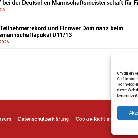
7 bei der Deutschen Mannschaftsmeisterschaft für 
026
 Teilnehmerrekord und Finower Dominanz beim
smannschaftspokal U11/13
 2026
Um dir ein o
Geräteinfor
Technologien
dieser Websi
können best
Akze
ssum
Datenschutzerklärung
Cookie-Richtlinie
Mein A