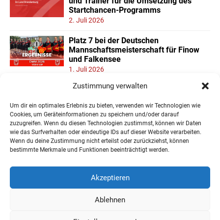
und Trainer für die Umsetzung des
Startchancen-Programms
2. Juli 2026
Platz 7 bei der Deutschen
Mannschaftsmeisterschaft für Finow
und Falkensee
1. Juli 2026
Zustimmung verwalten
Neuer Teilnehmerrekord und Finower
Dominanz beim
Um dir ein optimales Erlebnis zu bieten, verwenden wir Technologien wie
Landesmannschaftspokal U11/13
Cookies, um Geräteinformationen zu speichern und/oder darauf
22. Juni 2026
zuzugreifen. Wenn du diesen Technologien zustimmst, können wir Daten
wie das Surfverhalten oder eindeutige IDs auf dieser Website verarbeiten.
Wenn du deine Zustimmung nicht erteilst oder zurückziehst, können
« Ältere Einträge
bestimmte Merkmale und Funktionen beeinträchtigt werden.
Akzeptieren
Ablehnen
Impressum
Datenschutzerklärung