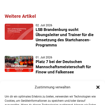
Weitere Artikel
02. Juli 2026
LSB Brandenburg sucht
Übungsleiter und Trainer für die
Umsetzung des Startchancen-
Programms
01. Juli 2026
Platz 7 bei der Deutschen
Mannschaftsmeisterschaft für
Finow und Falkensee
22. Juni 2026
Zustimmung verwalten
Neuer Teilnehmerrekord und
Finower Dominanz beim
Um dir ein optimales Erlebnis zu bieten, verwenden wir Technologien wie
Landesmannschaftspokal U11/13
Cookies, um Geräteinformationen zu speichern und/oder darauf