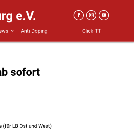
rg e.V.
Click-TT
ews
Anti-Doping
b sofort
e (für LB Ost und West)