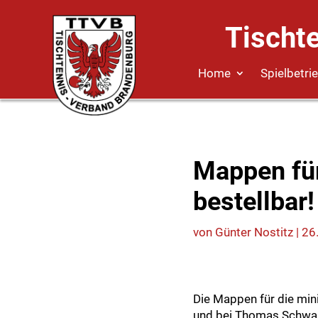
Tischt
Home
Spielbetri
Mappen für
bestellbar!
von
Günter Nostitz
|
26
Die Mappen für die min
und bei Thomas Schwark