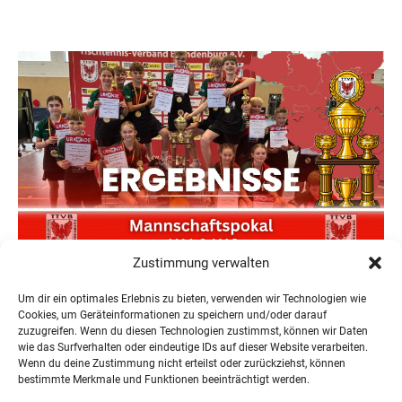
Zustimmung verwalten
Neuer Teilnehmerrekord und Finower Dominanz beim
Landesmannschaftspokal U11/13
Um dir ein optimales Erlebnis zu bieten, verwenden wir Technologien wie
22. Juni 2026
Cookies, um Geräteinformationen zu speichern und/oder darauf
zuzugreifen. Wenn du diesen Technologien zustimmst, können wir Daten
wie das Surfverhalten oder eindeutige IDs auf dieser Website verarbeiten.
Wenn du deine Zustimmung nicht erteilst oder zurückziehst, können
bestimmte Merkmale und Funktionen beeinträchtigt werden.
« Ältere Einträge