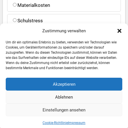
Materialkosten
Schulstress
Zustimmung verwalten
Jetzt abstimmen
Um dir ein optimales Erlebnis zu bieten, verwenden wir Technologien wie
Cookies, um Geräteinformationen zu speichern und/oder darauf
zuzugreifen. Wenn du diesen Technologien zustimmst, können wir Daten
Ergebnisse anzeigen
wie das Surfverhalten oder eindeutige IDs auf dieser Website verarbeiten.
Wenn du deine Zustimmung nicht erteilst oder zurückziehst, können
bestimmte Merkmale und Funktionen beeinträchtigt werden.
Akzeptieren
Ablehnen
Impressum
Datenschutzerklärung
Cookie-Richtlinie
Einstellungen ansehen
Mein Account
Cookie-Richtlinie
Impressum