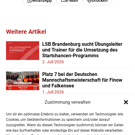
WhatsApp
E-Mail
Drucken
Weitere Artikel
LSB Brandenburg sucht Übungsleiter
und Trainer für die Umsetzung des
Startchancen-Programms
2. Juli 2026
Platz 7 bei der Deutschen
Mannschaftsmeisterschaft für Finow
und Falkensee
1. Juli 2026
Zustimmung verwalten
Neuer Teilnehmerrekord und Finower
Dominanz beim
Um dir ein optimales Erlebnis zu bieten, verwenden wir Technologien wie
Landesmannschaftspokal U11/13
Cookies, um Geräteinformationen zu speichern und/oder darauf
22. Juni 2026
zuzugreifen. Wenn du diesen Technologien zustimmst, können wir Daten
wie das Surfverhalten oder eindeutige IDs auf dieser Website verarbeiten.