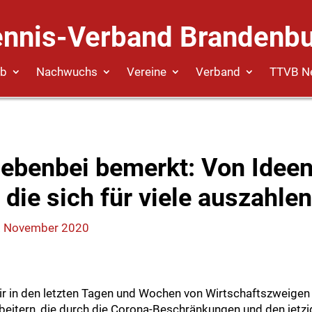
ennis-Verband Brandenbu
eb
Nachwuchs
Vereine
Verband
TTVB N
nebenbei bemerkt: Von Idee
, die sich für viele auszahle
. November 2020
r in den letzten Tagen und Wochen von Wirtschaftszweigen
arbeitern, die durch die Corona-Beschränkungen und den jetz