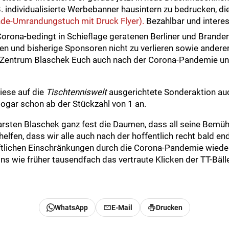
. individualisierte Werbebanner hausintern zu bedrucken, di
de-Umrandungstuch mit Druck Flyer).
Bezahlbar und interess
 Corona-bedingt in Schieflage geratenen Berliner und Brande
en und bisherige Sponsoren nicht zu verlieren sowie andere
-Zentrum Blaschek Euch auch nach der Corona-Pandemie unt
iese auf die
Tischtenniswelt
ausgerichtete Sonderaktion au
sogar schon ab der Stückzahl von 1 an.
Carsten Blaschek ganz fest die Daumen, dass all seine Bem
elfen, dass wir alle auch nach der hoffentlich recht bald en
ftlichen Einschränkungen durch die Corona-Pandemie wieder 
s wie früher tausendfach das vertraute Klicken der TT-Bäll
WhatsApp
E-Mail
Drucken