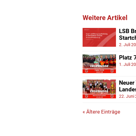
Weitere Artikel
LSB Br
Start
2. Juli 2
Platz 
1. Juli 2
Neuer
Lande
22. Juni
« Ältere Einträge