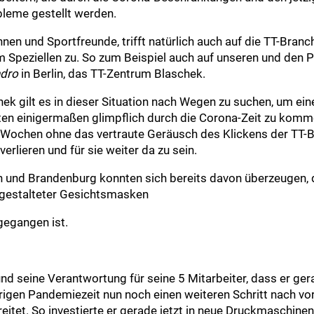
bleme gestellt werden.
nnen und Sportfreunde, trifft natürlich auch auf die TT-Bran
m Speziellen zu. So zum Beispiel auch auf unseren und den 
dro
in Berlin, das TT-Zentrum Blaschek.
ek gilt es in dieser Situation nach Wegen zu suchen, um ein
eiten einigermaßen glimpflich durch die Corona-Zeit zu kom
Wochen ohne das vertraute Geräusch des Klickens der TT-B
erlieren und für sie weiter da zu sein.
rlin und Brandenburg konnten sich bereits davon überzeugen
l gestalteter Gesichtsmasken
gegangen ist.
und seine Verantwortung für seine 5 Mitarbeiter, dass er gera
rigen Pandemiezeit nun noch einen weiteren Schritt nach vo
itet. So investierte er gerade jetzt in neue Druckmaschine