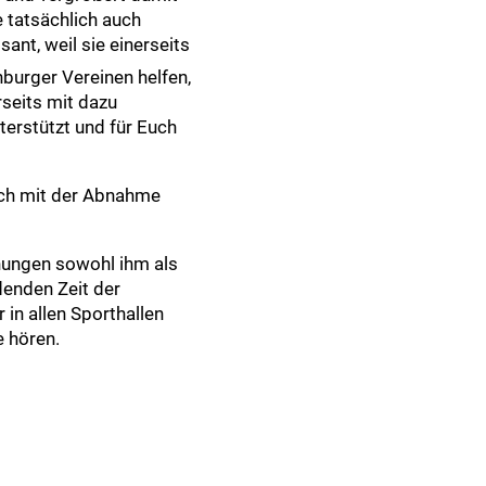
e tatsächlich auch
ant, weil sie einerseits
nburger Vereinen helfen,
rseits mit dazu
erstützt und für Euch
ch mit der Abnahme
ühungen sowohl ihm als
denden Zeit der
in allen Sporthallen
e hören.