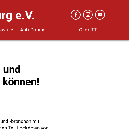
rg e.V.
Click-TT
ews
Anti-Doping
n und
n können!
 und -branchen mit
igen Teil-Lockdown vor