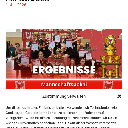
1. Juli 2026
Zustimmung verwalten
Neuer Teilnehmerrekord und Finower Dominanz beim
Landesmannschaftspokal U11/13
Um dir ein optimales Erlebnis zu bieten, verwenden wir Technologien wie
22. Juni 2026
Cookies, um Geräteinformationen zu speichern und/oder darauf
zuzugreifen. Wenn du diesen Technologien zustimmst, können wir Daten
wie das Surfverhalten oder eindeutige IDs auf dieser Website verarbeiten.