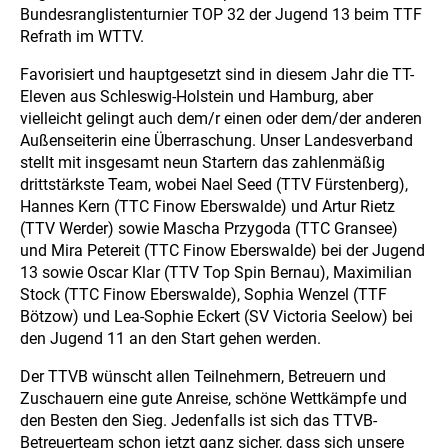
Bundesranglistenturnier TOP 32 der Jugend 13 beim TTF
Refrath im WTTV.
Favorisiert und hauptgesetzt sind in diesem Jahr die TT-
Eleven aus Schleswig-Holstein und Hamburg, aber
vielleicht gelingt auch dem/r einen oder dem/der anderen
Außenseiterin eine Überraschung. Unser Landesverband
stellt mit insgesamt neun Startern das zahlenmäßig
drittstärkste Team, wobei Nael Seed (TTV Fürstenberg),
Hannes Kern (TTC Finow Eberswalde) und Artur Rietz
(TTV Werder) sowie Mascha Przygoda (TTC Gransee)
und Mira Petereit (TTC Finow Eberswalde) bei der Jugend
13 sowie Oscar Klar (TTV Top Spin Bernau), Maximilian
Stock (TTC Finow Eberswalde), Sophia Wenzel (TTF
Bötzow) und Lea-Sophie Eckert (SV Victoria Seelow) bei
den Jugend 11 an den Start gehen werden.
Der TTVB wünscht allen Teilnehmern, Betreuern und
Zuschauern eine gute Anreise, schöne Wettkämpfe und
den Besten den Sieg. Jedenfalls ist sich das TTVB-
Betreuerteam schon jetzt ganz sicher, dass sich unsere