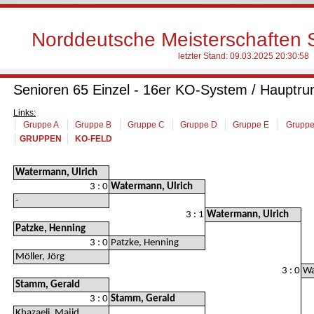
Norddeutsche Meisterschaften S
letzter Stand:
09.03.2025 20:30:58
Senioren 65 Einzel - 16er KO-System / Hauptru
Links:
Gruppe A
Gruppe B
Gruppe C
Gruppe D
Gruppe E
Gruppe
GRUPPEN
KO-FELD
Watermann, Ulrich
3 : 0
Watermann, Ulrich
-
3 : 1
Watermann, Ulrich
Patzke, Henning
3 : 0
Patzke, Henning
Möller, Jörg
3 : 0
Wa
Stamm, Gerald
3 : 0
Stamm, Gerald
Khazaeli, Majid