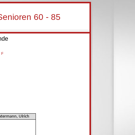
enioren 60 - 85
nde
 F
termann, Ulrich