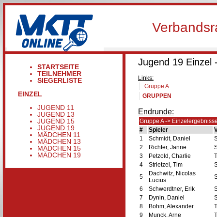
Verbandsr
Jugend 19 Einzel 
STARTSEITE
TEILNEHMER
Links:
SIEGERLISTE
Gruppe A
EINZEL
GRUPPEN
JUGEND 11
Endrunde:
JUGEND 13
JUGEND 15
Gruppe A -> Einzelergebniss
JUGEND 19
#
Spieler
V
MÄDCHEN 11
1
Schmidt, Daniel
S
MÄDCHEN 13
2
Richter, Janne
MÄDCHEN 15
MÄDCHEN 19
3
Petzold, Charlie
T
4
Strietzel, Tim
Dachwitz, Nicolas
5
Lucius
6
Schwerdtner, Erik
7
Dynin, Daniel
8
Bohm, Alexander
9
Munck, Arne
T