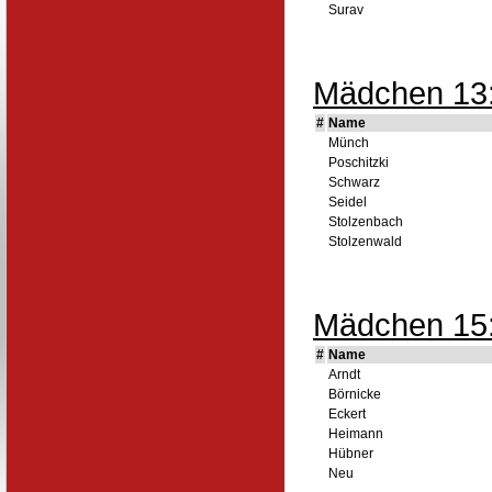
Surav
Mädchen 13:
#
Name
Münch
Poschitzki
Schwarz
Seidel
Stolzenbach
Stolzenwald
Mädchen 15:
#
Name
Arndt
Börnicke
Eckert
Heimann
Hübner
Neu