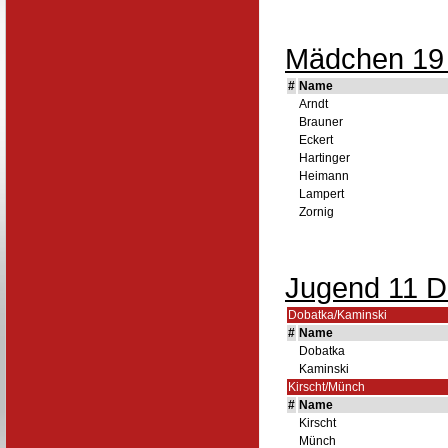
Mädchen 19 :
#
Name
Arndt
Brauner
Eckert
Hartinger
Heimann
Lampert
Zornig
Jugend 11 D
Dobatka/Kaminski
#
Name
Dobatka
Kaminski
Kirscht/Münch
#
Name
Kirscht
Münch