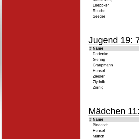
Lueppker
Ritsche
Seeger
Jugend 19: 7
#
Name
Dodenko
Giering
Graupmann
Hensel
Ziegler
Zlydnik
Zornig
Mädchen 11:
#
Name
Bindasch
Hensel
Münch