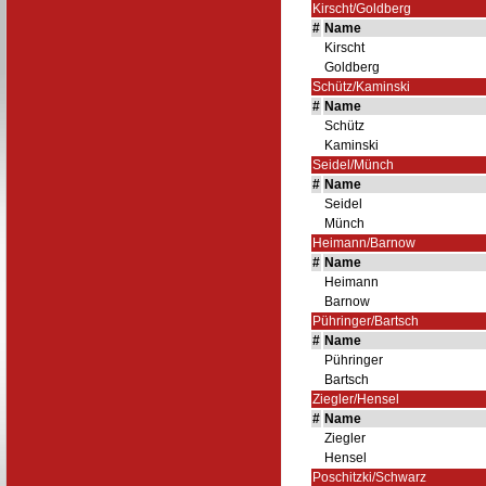
Kirscht/Goldberg
#
Name
Kirscht
Goldberg
Schütz/Kaminski
#
Name
Schütz
Kaminski
Seidel/Münch
#
Name
Seidel
Münch
Heimann/Barnow
#
Name
Heimann
Barnow
Pühringer/Bartsch
#
Name
Pühringer
Bartsch
Ziegler/Hensel
#
Name
Ziegler
Hensel
Poschitzki/Schwarz