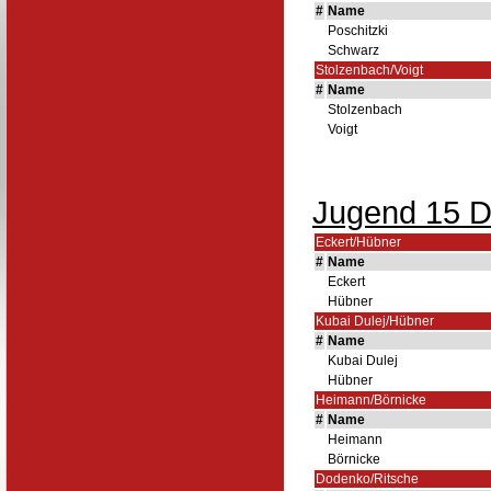
#
Name
Poschitzki
Schwarz
Stolzenbach/Voigt
#
Name
Stolzenbach
Voigt
Jugend 15 D
Eckert/Hübner
#
Name
Eckert
Hübner
Kubai Dulej/Hübner
#
Name
Kubai Dulej
Hübner
Heimann/Börnicke
#
Name
Heimann
Börnicke
Dodenko/Ritsche