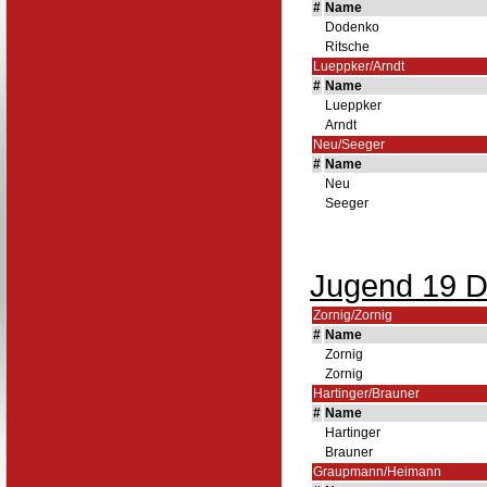
#
Name
Dodenko
Ritsche
Lueppker/Arndt
#
Name
Lueppker
Arndt
Neu/Seeger
#
Name
Neu
Seeger
Jugend 19 D
Zornig/Zornig
#
Name
Zornig
Zornig
Hartinger/Brauner
#
Name
Hartinger
Brauner
Graupmann/Heimann