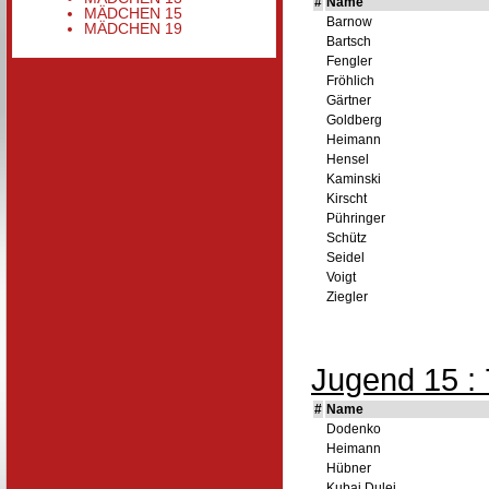
#
Name
MÄDCHEN 15
Barnow
MÄDCHEN 19
Bartsch
Fengler
Fröhlich
Gärtner
Goldberg
Heimann
Hensel
Kaminski
Kirscht
Pühringer
Schütz
Seidel
Voigt
Ziegler
Jugend 15 : 
#
Name
Dodenko
Heimann
Hübner
Kubai Dulej