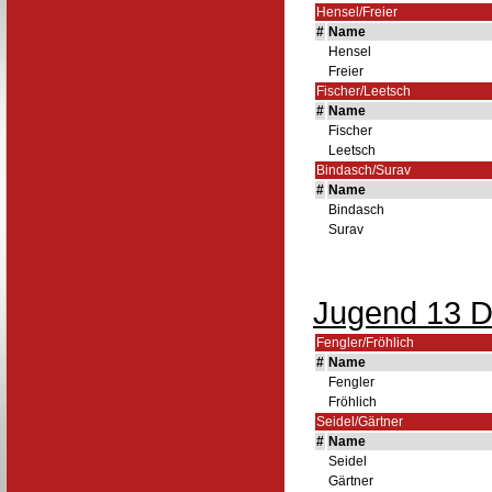
Hensel/Freier
#
Name
Hensel
Freier
Fischer/Leetsch
#
Name
Fischer
Leetsch
Bindasch/Surav
#
Name
Bindasch
Surav
Jugend 13 D
Fengler/Fröhlich
#
Name
Fengler
Fröhlich
Seidel/Gärtner
#
Name
Seidel
Gärtner