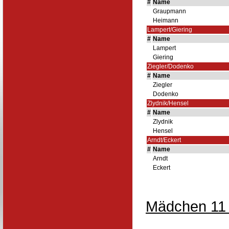
#
Name
Graupmann
Heimann
Lampert/Giering
#
Name
Lampert
Giering
Ziegler/Dodenko
#
Name
Ziegler
Dodenko
Zlydnik/Hensel
#
Name
Zlydnik
Hensel
Arndt/Eckert
#
Name
Arndt
Eckert
Mädchen 11 