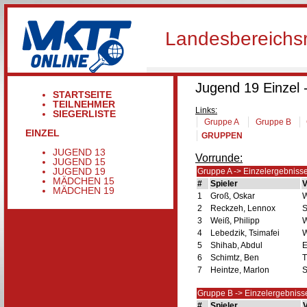
Landesbereichsr
Jugend 19 Einzel 
STARTSEITE
TEILNEHMER
Links:
SIEGERLISTE
Gruppe A
Gruppe B
EINZEL
GRUPPEN
JUGEND 13
Vorrunde:
JUGEND 15
JUGEND 19
Gruppe A -> Einzelergebniss
MÄDCHEN 15
#
Spieler
V
MÄDCHEN 19
1
Groß, Oskar
W
2
Reckzeh, Lennox
S
3
Weiß, Philipp
W
4
Lebedzik, Tsimafei
W
5
Shihab, Abdul
E
6
Schimtz, Ben
T
7
Heintze, Marlon
S
Gruppe B -> Einzelergebniss
#
Spieler
V