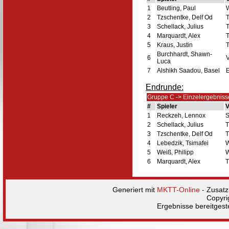
1
Beutling, Paul
2
Tzschentke, Delf Od
T
3
Schellack, Julius
T
4
Marquardt, Alex
T
5
Kraus, Justin
Burchhardt, Shawn-
6
V
Luca
7
Alshikh Saadou, Basel
Endrunde:
Gruppe C -> Einzelergebniss
#
Spieler
V
1
Reckzeh, Lennox
S
2
Schellack, Julius
T
3
Tzschentke, Delf Od
T
4
Lebedzik, Tsimafei
W
5
Weiß, Philipp
W
6
Marquardt, Alex
T
Generiert mit
MKTT-Online
- Zusat
Copyri
Ergebnisse bereitgest