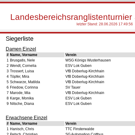
Landesbereichsranglistenturnie
letzter Stand:
28.06.2026 17:49:56
Siegerliste
Damen Einzel
#
Name, Vorname
Verein
1
Brusgatis, Nele
WSG Königs Wusterhausen
2
Wendt, Cornelia
ESV Lok Guben
3
Trossert, Luisa
VfB Doberlug-Kirchhain
4
Töpfer, Mira
VfB Doberlug-Kirchhain
5
Schwarze, Matilda
VfB Doberlug-Kirchhain
6
Friedow, Corinna
SV Tauer
7
Marode, Mia
VfB Doberlug-Kirchhain
8
Karge, Monika
ESV Lok Guben
9
Nitsche, Diana
ESV Lok Guben
Erwachsene Einzel
#
Name, Vorname
Verein
1
Hanisch, Chris
TTC Finsterwalde
2
Petsch, Christian
SG Automation Cottbus