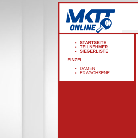
STARTSEITE
TEILNEHMER
SIEGERLISTE
EINZEL
DAMEN
ERWACHSENE