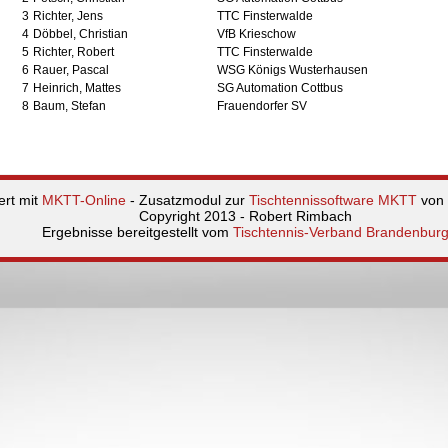
3
Richter, Jens
TTC Finsterwalde
4
Döbbel, Christian
VfB Krieschow
5
Richter, Robert
TTC Finsterwalde
6
Rauer, Pascal
WSG Königs Wusterhausen
7
Heinrich, Mattes
SG Automation Cottbus
8
Baum, Stefan
Frauendorfer SV
ert mit
MKTT-Online
- Zusatzmodul zur
Tischtennissoftware MKTT
von 
Copyright 2013 - Robert Rimbach
Ergebnisse bereitgestellt vom
Tischtennis-Verband Brandenbur