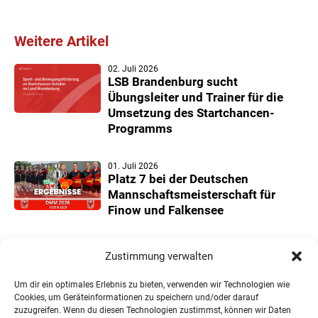
Weitere Artikel
02. Juli 2026
LSB Brandenburg sucht
Übungsleiter und Trainer für die
Umsetzung des Startchancen-
Programms
01. Juli 2026
Platz 7 bei der Deutschen
Mannschaftsmeisterschaft für
Finow und Falkensee
22. Juni 2026
Zustimmung verwalten
Neuer Teilnehmerrekord und
Finower Dominanz beim
Um dir ein optimales Erlebnis zu bieten, verwenden wir Technologien wie
Landesmannschaftspokal U11/13
Cookies, um Geräteinformationen zu speichern und/oder darauf
zuzugreifen. Wenn du diesen Technologien zustimmst, können wir Daten