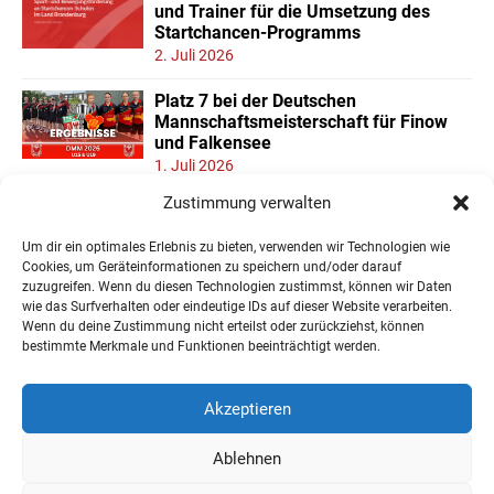
und Trainer für die Umsetzung des
Startchancen-Programms
2. Juli 2026
Platz 7 bei der Deutschen
Mannschaftsmeisterschaft für Finow
und Falkensee
1. Juli 2026
Zustimmung verwalten
Neuer Teilnehmerrekord und Finower
Dominanz beim
Um dir ein optimales Erlebnis zu bieten, verwenden wir Technologien wie
Landesmannschaftspokal U11/13
Cookies, um Geräteinformationen zu speichern und/oder darauf
22. Juni 2026
zuzugreifen. Wenn du diesen Technologien zustimmst, können wir Daten
wie das Surfverhalten oder eindeutige IDs auf dieser Website verarbeiten.
Wenn du deine Zustimmung nicht erteilst oder zurückziehst, können
« Ältere Einträge
bestimmte Merkmale und Funktionen beeinträchtigt werden.
Akzeptieren
Ablehnen
Impressum
Datenschutzerklärung