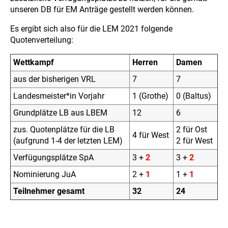
unseren DB für EM Anträge gestellt werden können.
Es ergibt sich also für die LEM 2021 folgende
Quotenverteilung:
Wettkampf
Herren
Damen
aus der bisherigen VRL
7
7
Landesmeister*in Vorjahr
1 (Grothe)
0 (Baltus)
Grundplätze LB aus LBEM
12
6
zus. Quotenplätze für die LB
2 für Ost
4 für West
(aufgrund 1-4 der letzten LEM)
2 für West
Verfügungsplätze SpA
3 +
2
3 +
2
Nominierung JuA
2 +
1
1 +
1
Teilnehmer gesamt
32
24