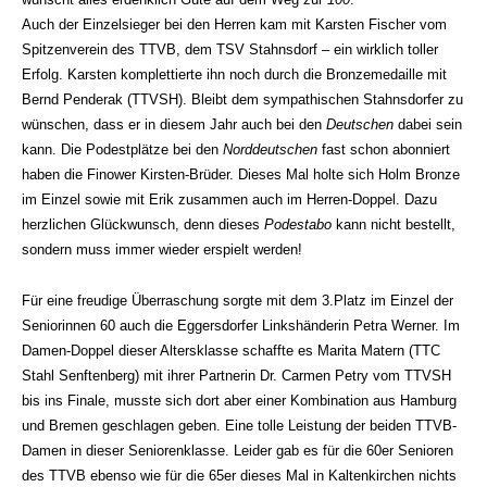
Auch der Einzelsieger bei den Herren kam mit Karsten Fischer vom
Spitzenverein des TTVB, dem TSV Stahnsdorf – ein wirklich toller
Erfolg. Karsten komplettierte ihn noch durch die Bronzemedaille mit
Bernd Penderak (TTVSH). Bleibt dem sympathischen Stahnsdorfer zu
wünschen, dass er in diesem Jahr auch bei den
Deutschen
dabei sein
kann. Die Podestplätze bei den
Norddeutschen
fast schon abonniert
haben die Finower Kirsten-Brüder. Dieses Mal holte sich Holm Bronze
im Einzel sowie mit Erik zusammen auch im Herren-Doppel. Dazu
herzlichen Glückwunsch, denn dieses
Podestabo
kann nicht bestellt,
sondern muss immer wieder erspielt werden!
Für eine freudige Überraschung sorgte mit dem 3.Platz im Einzel der
Seniorinnen 60 auch die Eggersdorfer Linkshänderin Petra Werner. Im
Damen-Doppel dieser Altersklasse schaffte es Marita Matern (TTC
Stahl Senftenberg) mit ihrer Partnerin Dr. Carmen Petry vom TTVSH
bis ins Finale, musste sich dort aber einer Kombination aus Hamburg
und Bremen geschlagen geben. Eine tolle Leistung der beiden TTVB-
Damen in dieser Seniorenklasse. Leider gab es für die 60er Senioren
des TTVB ebenso wie für die 65er dieses Mal in Kaltenkirchen nichts