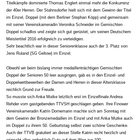
Titelkämpfe dominierte Thomas Englert einmal mehr die Konkurrenz
der 40er Herren. Der Stahnsdorfer hielt sich mit dem Gewinn der Titel
im Einzel, Doppel (mit dem Berliner Stephan Köpp) und gemeinsam
mit seiner Vereinskameradin Veronika Schneider im Gemischten
Doppel schadlos und zeigte sich gut gerüstet, um seinen Deutschem
Meistertitel 2016 erfolgreich zu verteidigen.
Sehr beachtlich war in dieser Seniorenklasse auch der 3. Platz von
Jens Ruland (SG Geltow) im Einzel.
Obwohl wir beim bislang immer medaillenträchtigen Gemischten
Doppel der Senioren 50 leer ausgingen, gab es in den Einzel- und
Doppelwettbewerben der Damen und Herren in dieser Altersklasse
reichlich Grund zur Freude.
So musste sich Anka Mutke letztlich erst im Einzelfinale Andrea
Rehder vom gastgebenden TTVSH geschlagen geben. Ihre Finower
Vereinskameradin Katrin Dornemann machte sich am Sonntag mit
dem Gewinn der Bronzemedaillen im Einzel und mit Anka Mutke auch
im Doppel zu ihrem 50. Geburtstag selbst zwei schöne Geschenke.
Auch der TTVB gratuliert an dieser Stelle Katrin recht herzlich und
wünscht alles erdenklich Gute auf dem Weg zur
100
.