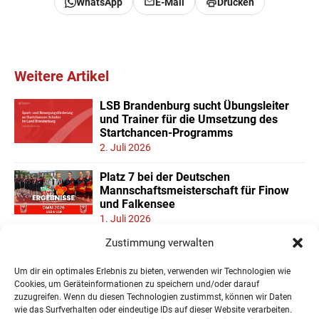
WhatsApp
E-Mail
Drucken
Weitere Artikel
LSB Brandenburg sucht Übungsleiter
und Trainer für die Umsetzung des
Startchancen-Programms
2. Juli 2026
Platz 7 bei der Deutschen
Mannschaftsmeisterschaft für Finow
und Falkensee
1. Juli 2026
Zustimmung verwalten
Neuer Teilnehmerrekord und Finower
Dominanz beim
Um dir ein optimales Erlebnis zu bieten, verwenden wir Technologien wie
Landesmannschaftspokal U11/13
Cookies, um Geräteinformationen zu speichern und/oder darauf
22. Juni 2026
zuzugreifen. Wenn du diesen Technologien zustimmst, können wir Daten
wie das Surfverhalten oder eindeutige IDs auf dieser Website verarbeiten.