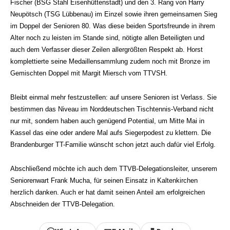
Fischer (BSG Stahl Eisenhüttenstadt) und den 3. Rang von Harry
Neupötsch (TSG Lübbenau) im Einzel sowie ihren gemeinsamen Sieg
im Doppel der Senioren 80. Was diese beiden Sportsfreunde in ihrem
Alter noch zu leisten im Stande sind, nötigte allen Beteiligten und
auch dem Verfasser dieser Zeilen allergrößten Respekt ab. Horst
komplettierte seine Medaillensammlung zudem noch mit Bronze im
Gemischten Doppel mit Margit Miersch vom TTVSH.
Bleibt einmal mehr festzustellen: auf unsere Senioren ist Verlass. Sie
bestimmen das Niveau im Norddeutschen Tischtennis-Verband nicht
nur mit, sondern haben auch genügend Potential, um Mitte Mai in
Kassel das eine oder andere Mal aufs Siegerpodest zu klettern. Die
Brandenburger TT-Familie wünscht schon jetzt auch dafür viel Erfolg.
Abschließend möchte ich auch dem TTVB-Delegationsleiter, unserem
Seniorenwart Frank Mucha, für seinen Einsatz in Kaltenkirchen
herzlich danken. Auch er hat damit seinen Anteil am erfolgreichen
Abschneiden der TTVB-Delegation.