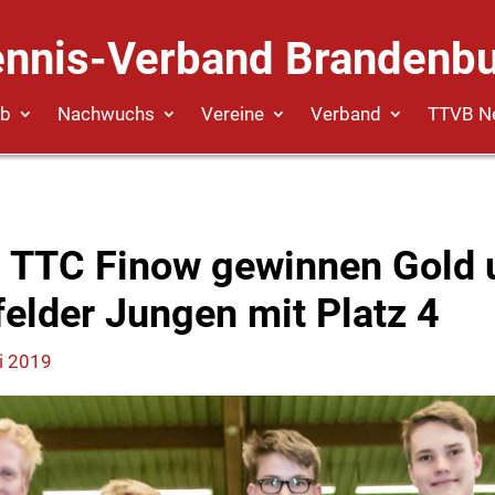
ennis-Verband Brandenbu
eb
Nachwuchs
Vereine
Verband
TTVB N
 TTC Finow gewinnen Gold u
elder Jungen mit Platz 4
i 2019