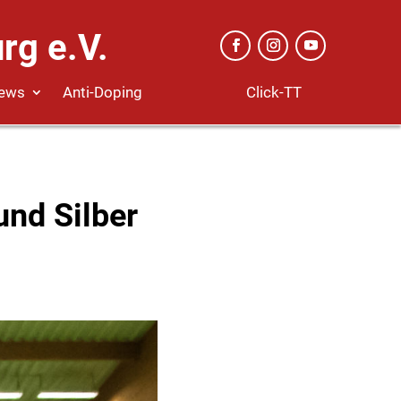
rg e.V.
Click-TT
ews
Anti-Doping
nd Silber