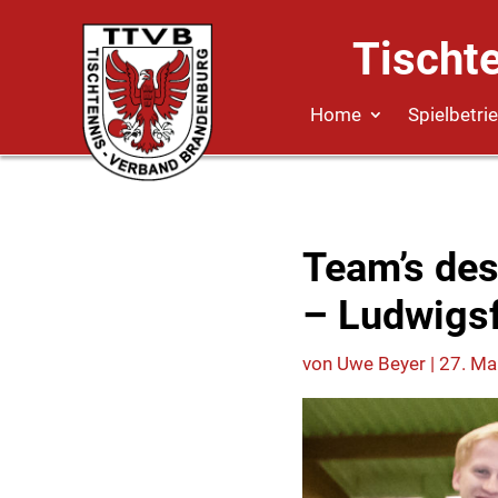
Tischt
Home
Spielbetri
Team’s des
– Ludwigsf
von
Uwe Beyer
|
27. Ma