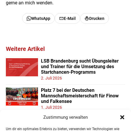
gerne an mich wenden.
WhatsApp
E-Mail
Drucken
Weitere Artikel
LSB Brandenburg sucht Übungsleiter
und Trainer für die Umsetzung des
Startchancen-Programms
2. Juli 2026
Platz 7 bei der Deutschen
Mannschaftsmeisterschaft für Finow
und Falkensee
1. Juli 2026
Zustimmung verwalten
Neuer Teilnehmerrekord und Finower
Dominanz beim
Um dir ein optimales Erlebnis zu bieten, verwenden wir Technologien wie
Landesmannschaftspokal U11/13