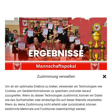
Zustimmung verwalten
Neuer Teilnehmerrekord und Finower Dominanz beim
Landesmannschaftspokal U11/13
Um dir ein optimales Erlebnis zu bieten, verwenden wir Technologien wie
22. Juni 2026
Cookies, um Geräteinformationen zu speichern und/oder darauf
zuzugreifen. Wenn du diesen Technologien zustimmst, können wir Daten
wie das Surfverhalten oder eindeutige IDs auf dieser Website verarbeiten.
Wenn du deine Zustimmung nicht erteilst oder zurückziehst, können
bestimmte Merkmale und Funktionen beeinträchtigt werden.
« Ältere Einträge