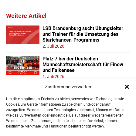
Weitere Artikel
LSB Brandenburg sucht Übungsleiter
und Trainer für die Umsetzung des
Startchancen-Programms
2. Juli 2026
Platz 7 bei der Deutschen
Mannschaftsmeisterschaft für Finow
und Falkensee
1. Juli 2026
Zustimmung verwalten
Neuer Teilnehmerrekord und Finower
Dominanz beim
Um dir ein optimales Erlebnis zu bieten, verwenden wir Technologien wie
Landesmannschaftspokal U11/13
Cookies, um Geräteinformationen zu speichern und/oder darauf
22. Juni 2026
zuzugreifen. Wenn du diesen Technologien zustimmst, können wir Daten
wie das Surfverhalten oder eindeutige IDs auf dieser Website verarbeiten.
Wenn du deine Zustimmung nicht erteilst oder zurückziehst, können
« Ältere Einträge
bestimmte Merkmale und Funktionen beeinträchtigt werden.